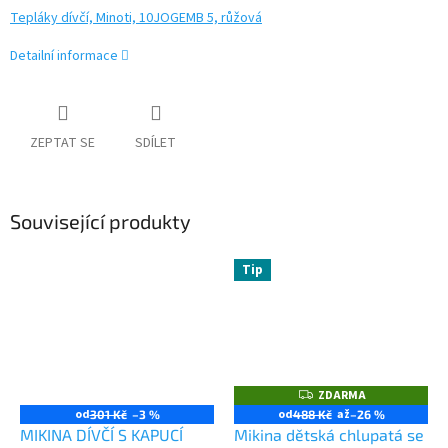
Tepláky dívčí, Minoti, 10JOGEMB 5, růžová
Detailní informace
ZEPTAT SE
SDÍLET
Související produkty
Tip
ZDARMA
Z
D
od
od
až
301 Kč
–3 %
488 Kč
–26 %
A
MIKINA DÍVČÍ S KAPUCÍ
Mikina dětská chlupatá se
R