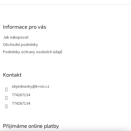
Z
á
p
a
Informace pro vás
t
Jak nakupovat
í
Obchodní podmínky
Podmínky ochrany osobních údajů
Kontakt
objednavky
@
k-ron.cz
774267134
774267134
Přijímáme online platby