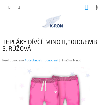
Přejít
NÁKUP
na
obsah
KOŠÍK
TEPLÁKY DÍVČÍ, MINOTI, 10JOGEMB
5, RŮŽOVÁ
Průměrné
Neohodnoceno
Podrobnosti hodnocení
Značka:
Minoti
hodnocení
produktu
je
0,0
z
5
hvězdiček.