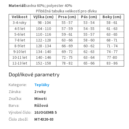
Materiál
bavlna 60%; polyester 40%
Přibližná tabulka velikostí pro dívku
Velikost
Výška (cm)
Prsa (cm)
Pás (cm)
Boky (cm)
3-4 roky
98 - 104
55 - 57
53 - 54
58 - 61
4-5 let
104 - 110
57 - 59
54 - 55
61 - 63
5-6 let
110 - 116
59 - 61
55 - 57
63 - 65
7-8 let
122 - 128
63 - 66
58 - 60
68 - 71
8-9 let
128 - 134
66 - 69
60 - 62
71 - 74
9-10 let
134 - 140
69 - 72
62 - 63
74 - 77
10-11 let
140 - 146
72 - 75
63 - 64
77 -80
12-13 let
152 - 158
78 - 82
65 - 66
83 - 86
Doplňkové parametry
Kategorie
:
Tepláky
Záruka
:
2 roky
Značka
:
Minoti
Barva
:
Růžová
Výrobní číslo
:
10JOGEMB 5
Číslo zboží
:
MT4320-03