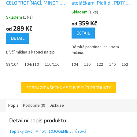
M
CELOPROPÍNACÍ, MINOTI,
stojáčkem, Pidilidi, PD1114-
A
10ZIPEMB 4, MODRÁ
06, fialová
Skladem
(1 ks)
Průměrné
Skladem
(1 ks)
hodnocení
359 Kč
od
produktu
289 Kč
od
je
DETAIL
0,0
DETAIL
z
Dětská propínací chlupatá
5
Dívčí mikina s kapucí na zip.
mikina.
hvězdiček.
98/104
104/110
110/116
116/122
104
116
122/128
122
128/134
146
152
134/
1
ZOBRAZIT VŠECHNY SOUVISEJÍCÍ PRODUKTY
Popis
Podobné (8)
Diskuze
Detailní popis produktu
Tepláky dívčí, Minoti, 10JOGEMB 5, růžová