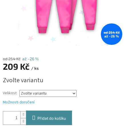
od 254 Kč
až –26 %
od 254 Kč
až –26 %
209 Kč
/ ks
Měrná
Zvolte variantu
cena:
Velikost
Možnosti doručení
Přidat do košíku