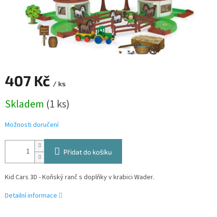
407 Kč
/ ks
Měrná
Skladem
(1 ks)
cena:
Možnosti doručení
Přidat do košíku
Kid Cars 3D - Koňský ranč s doplňky v krabici Wader.
Detailní informace