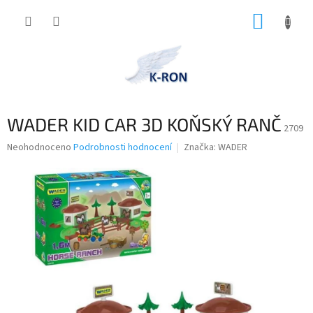
Přejít
NÁKUP
na
obsah
KOŠÍK
WADER KID CAR 3D KOŇSKÝ RANČ
2709
Průměrné
Neohodnoceno
Podrobnosti hodnocení
Značka:
WADER
hodnocení
produktu
je
0,0
z
5
hvězdiček.