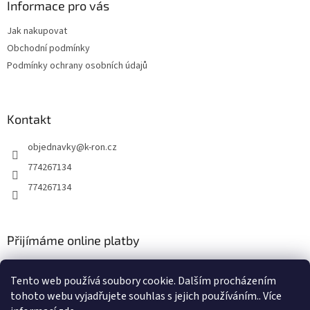
a
Informace pro vás
t
Jak nakupovat
í
Obchodní podmínky
Podmínky ochrany osobních údajů
Kontakt
objednavky
@
k-ron.cz
774267134
774267134
Přijímáme online platby
Tento web používá soubory cookie. Dalším procházením
tohoto webu vyjadřujete souhlas s jejich používáním.. Více