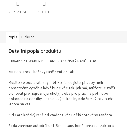
ZEPTAT SE
SDÍLET
Popis
Diskuze
Detailní popis produktu
Stavebnice WADER KID CARS 3D KOŇSKÝ RANČ 1.6 m
Mít na starosti koňský ranč není jen tak.
Musíte se postarat, aby měli koníci co jíst a pít, aby měli
dostatečný výběh a když bude vše tak, jak má, můžete je začít
trénovat pro nejrůznější úkoly, třeba pro práci na poli nebo
dokonce na dostihy. Jak se svými koníky naložíte už pak bude
jenom na Vás.
Kid Cars koňský ranč od Wader z Vás udělá hotového rančera.
Sada zahrnuje autodráhu (1,6 m), stáje, koně, ohradu, traktor s