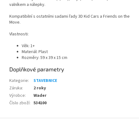
valníkem a nálepky.
Kompatibilní s ostatními sadami řady 3D Kid Cars a Friends on the
Move.
Vlastnosti:
Věk: 1+
Materiál: Plast
Rozměry: 59 x 39 x 15 cm
Doplňkové parametry
Kategorie
:
STAVEBNICE
Záruka
:
2 roky
Výrobce
:
Wader
Číslo zboží
:
534100
Z
á
p