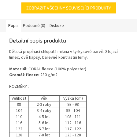
ZOBRAZIT VŠECHNY SOUVISEJÍCÍ PRODUKTY
Popis
Podobné (8)
Diskuze
Detailní popis produktu
Dětská propínací chlupatá mikina v tyrkysové barvě. Stojací
límec, dvě kapsy, barevné kontrastní lemy.
Materiál:
CORAL fleece (100% polyester)
Gramáž fleece:
280 g/m2
ROZMĚRY :
Velikost
Věk
Výška (cm)
98
2-3 roky
93 - 98
104
3-4 roky
99 - 104
110
4-5 let
105 - 111
116
5-6 let
112 - 116
122
6-7 let
117 - 122
128
7-8 let
123 - 128