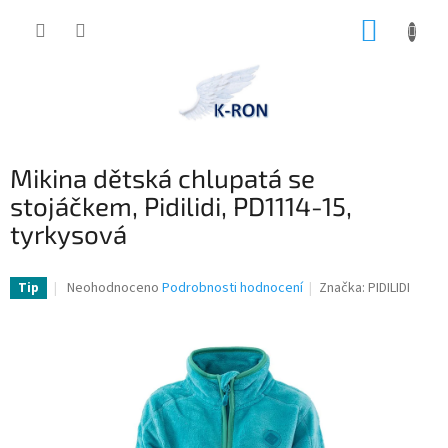
Přejít
NÁKUP
na
obsah
KOŠÍK
Mikina dětská chlupatá se
stojáčkem, Pidilidi, PD1114-15,
tyrkysová
Průměrné
Neohodnoceno
Podrobnosti hodnocení
Značka:
PIDILIDI
Tip
hodnocení
produktu
je
0,0
z
5
hvězdiček.