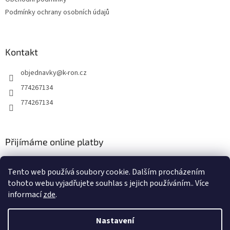
Podmínky ochrany osobních údajů
Kontakt
objednavky
@
k-ron.cz
774267134
774267134
Přijímáme online platby
Tento web používá soubory cookie. Dalším procházením
tohoto webu vyjadřujete souhlas s jejich používáním.. Více
informací
zde
.
Vytvořil Shoptet
Nastavení