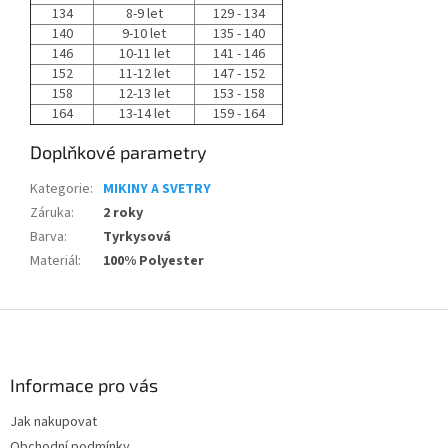
134
8-9 let
129 - 134
140
9-10 let
135 - 140
146
10-11 let
141 - 146
152
11-12 let
147 - 152
158
12-13 let
153 - 158
164
13-14 let
159 - 164
Doplňkové parametry
Kategorie
:
MIKINY A SVETRY
Záruka
:
2 roky
Barva
:
Tyrkysová
Materiál
:
100% Polyester
Z
á
p
a
Informace pro vás
t
Jak nakupovat
í
Obchodní podmínky