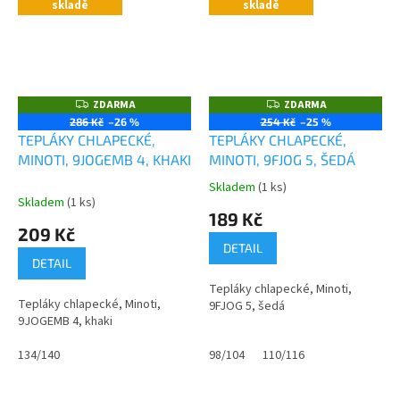
skladě
skladě
ZDARMA
ZDARMA
Z
Z
D
D
286 Kč
–26 %
254 Kč
–25 %
A
A
TEPLÁKY CHLAPECKÉ,
TEPLÁKY CHLAPECKÉ,
R
R
M
M
MINOTI, 9JOGEMB 4, KHAKI
MINOTI, 9FJOG 5, ŠEDÁ
A
A
Skladem
(1 ks)
Průměrné
Skladem
(1 ks)
hodnocení
189 Kč
produktu
209 Kč
je
DETAIL
0,0
DETAIL
z
Tepláky chlapecké, Minoti,
5
Tepláky chlapecké, Minoti,
9FJOG 5, šedá
hvězdiček.
9JOGEMB 4, khaki
134/140
98/104
110/116