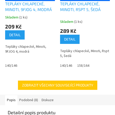
A
TEPLÁKY CHLAPECKÉ,
TEPLÁKY CHLAPECKÉ,
R
M
MINOTI, 9FJOG 4, MODRÁ
MINOTI, RSPT 5, ŠEDÁ
A
Skladem
(1 ks)
Průměrné
Skladem
(1 ks)
hodnocení
209 Kč
produktu
289 Kč
je
DETAIL
0,0
DETAIL
z
Tepláky chlapecké, Minoti,
5
Tepláky chlapecké, Minoti, Rspt
9FJOG 4, modrá
hvězdiček.
5, šedá
140/146
140/146
158/164
ZOBRAZIT VŠECHNY SOUVISEJÍCÍ PRODUKTY
Popis
Podobné (8)
Diskuze
Detailní popis produktu