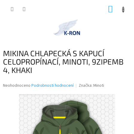
Přejít
NÁKUP
na
obsah
KOŠÍK
MIKINA CHLAPECKÁ S KAPUCÍ
CELOPROPÍNACÍ, MINOTI, 9ZIPEMB
4, KHAKI
Průměrné
Neohodnoceno
Podrobnosti hodnocení
Značka:
Minoti
hodnocení
produktu
je
0,0
z
5
hvězdiček.