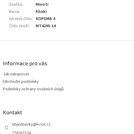
Značka
:
Minoti
Barva
:
Khaki
Výrobní číslo
:
9ZIPEMB 4
Číslo zboží
:
MT4295-14
Z
á
p
a
Informace pro vás
t
Jak nakupovat
í
Obchodní podmínky
Podmínky ochrany osobních údajů
Kontakt
objednavky
@
k-ron.cz
774267134