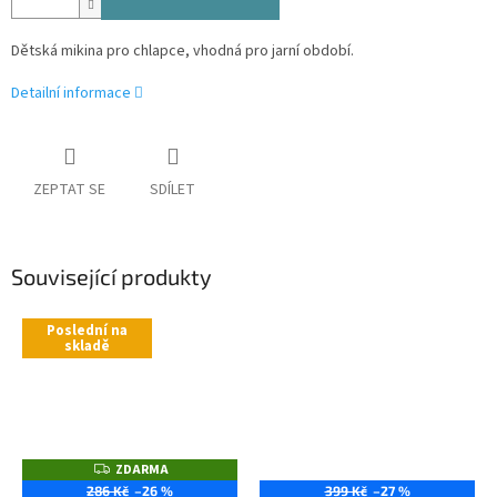
Dětská mikina pro chlapce, vhodná pro jarní období.
Detailní informace
ZEPTAT SE
SDÍLET
Související produkty
Poslední na
skladě
ZDARMA
Z
D
286 Kč
–26 %
399 Kč
–27 %