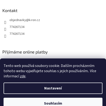
Kontakt
objednavky
@
k-ron.cz
774267134
774267134
Přijímáme online platby
Tento web používá soubory cookie. Dalším procházením
tohoto webu vyjadřujete souhlas s jejich používáním.. Více
informací
zde
.
Vytvořil Shoptet
Nastavení
Copyright 2026
www.k-ron.cz
. Všechna práva vyhrazena.
Upravit
Souhlasím
nastavení cookies