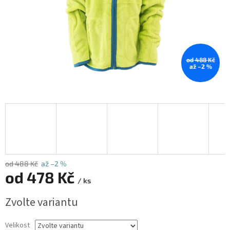
od 488 Kč
až –2 %
od 488 Kč
až –2 %
od
478 Kč
/ ks
Měrná
Zvolte variantu
cena:
Velikost