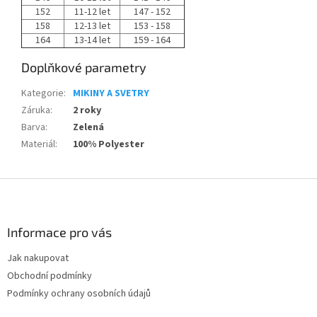
152
11-12 let
147 - 152
158
12-13 let
153 - 158
164
13-14 let
159 - 164
Doplňkové parametry
Kategorie
:
MIKINY A SVETRY
Záruka
:
2 roky
Barva
:
Zelená
Materiál
:
100% Polyester
Z
á
p
a
Informace pro vás
t
Jak nakupovat
í
Obchodní podmínky
Podmínky ochrany osobních údajů