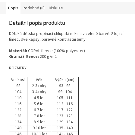
Popis
Podobné (8)
Diskuze
Detailní popis produktu
Dětská dětská propínací chlupatá mikina v zelené barvě. Stojací
límec, dvě kapsy, barevné kontrastní lemy.
Materiál:
CORAL fleece (100% polyester)
Gramáž fleece:
280 g/m2
ROZMĚRY :
Velikost
Věk
Výška (cm)
98
2-3 roky
93 - 98
104
3-4 roky
99 - 104
110
4-5 let
105 - 111
116
5-6 let
112 - 116
122
6-7 let
117 - 122
128
7-8 let
123 - 128
134
8-9 let
129 - 134
140
9-10 let
135 - 140
146
10-11 let
141 - 146