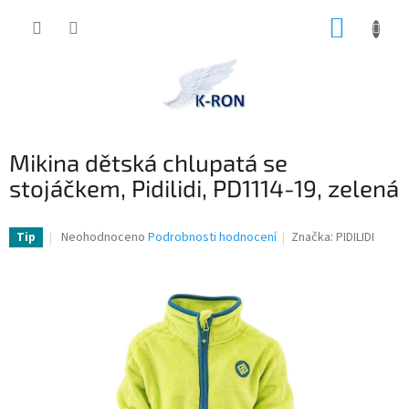
Přejít
NÁKUP
na
obsah
KOŠÍK
Mikina dětská chlupatá se
stojáčkem, Pidilidi, PD1114-19, zelená
Průměrné
Neohodnoceno
Podrobnosti hodnocení
Značka:
PIDILIDI
Tip
hodnocení
produktu
je
0,0
z
5
hvězdiček.