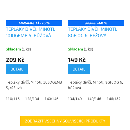
od
až
254 Kč
–26 %
378 Kč
–60 %
TEPLÁKY DÍVČÍ, MINOTI,
TEPLÁKY DÍVČÍ, MINOTI,
10JOGEMB 5, RŮŽOVÁ
8GFJOG 6, BÉŽOVÁ
Skladem
(1 ks)
Skladem
(1 ks)
209 Kč
149 Kč
DETAIL
DETAIL
Tepláky dívčí, Minoti, 10JOGEMB
Tepláky dívčí, Minoti, 8GFJOG 6,
5, růžová
béžová
110/116
128/134
140/146
158/164
134/140
140/146
146/152
1
ZOBRAZIT VŠECHNY SOUVISEJÍCÍ PRODUKTY