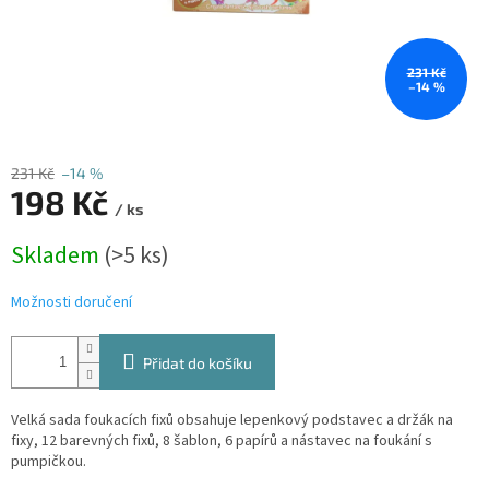
231 Kč
–14 %
231 Kč
–14 %
198 Kč
/ ks
Měrná
Skladem
(>5 ks)
cena:
Možnosti doručení
Přidat do košíku
Velká sada foukacích fixů obsahuje lepenkový podstavec a držák na
fixy, 12 barevných fixů, 8 šablon, 6 papírů a nástavec na foukání s
pumpičkou.