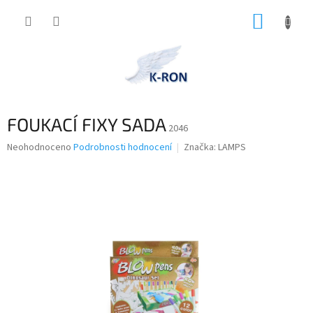
Přejít
NÁKUP
na
obsah
KOŠÍK
FOUKACÍ FIXY SADA
2046
Průměrné
Neohodnoceno
Podrobnosti hodnocení
Značka:
LAMPS
hodnocení
produktu
je
0,0
z
5
hvězdiček.