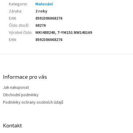
Kategorie
:
Malování
Záruka
:
2 roky
EAN
:
8592386068276
Číslo zboží
:
68276
Výrobní číslo
:
MKI488240, T-YM151 NW140169
EAN
:
8592386068276
Z
á
p
a
Informace pro vás
t
Jak nakupovat
í
Obchodní podmínky
Podmínky ochrany osobních údajů
Kontakt