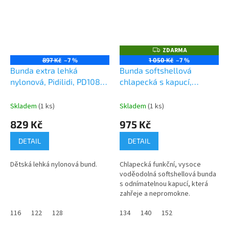
ZDARMA
Z
D
897 Kč
–7 %
1 050 Kč
–7 %
A
Bunda extra lehká
Bunda softshellová
R
M
nylonová, Pidilidi, PD1087,
chlapecká s kapucí,
A
šedá
Pidilidi, PD1102-02, kluk
Skladem
(1 ks)
Skladem
(1 ks)
829 Kč
975 Kč
DETAIL
DETAIL
Dětská lehká nylonová bund.
Chlapecká funkční, vysoce
voděodolná softshellová bunda
s odnímatelnou kapucí, která
zahřeje a nepromokne.
116
122
128
134
140
152