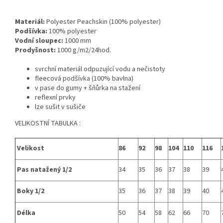
Materiál:
Polyester Peachskin (100% polyester)
Podšívka:
100% polyester
Vodní sloupec:
1000 mm
Prodyšnost:
1000 g/m2/24hod.
svrchní materiál odpuzující vodu a nečistoty
fleecová podšívka (100% bavlna)
v pase do gumy + šňůrka na stažení
reflexní prvky
lze sušit v sušiče
VELIKOSTNÍ TABULKA :
Velikost
86
92
98
104
110
116
Pas natažený 1/2
34
35
36
37
38
39
Boky 1/2
35
36
37
38
39
40
Délka
50
54
58
62
66
70