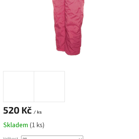
520 Kč
/ ks
Měrná
Skladem
(1 ks)
cena: