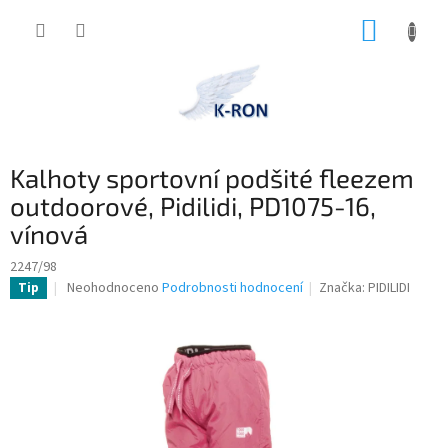
Přejít
NÁKUP
na
obsah
KOŠÍK
Kalhoty sportovní podšité fleezem
outdoorové, Pidilidi, PD1075-16,
vínová
2247/98
Průměrné
Neohodnoceno
Podrobnosti hodnocení
Značka:
PIDILIDI
Tip
hodnocení
produktu
je
0,0
z
5
hvězdiček.