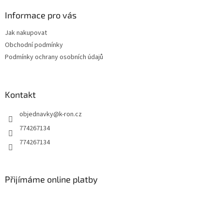
p
a
Informace pro vás
t
Jak nakupovat
í
Obchodní podmínky
Podmínky ochrany osobních údajů
Kontakt
objednavky
@
k-ron.cz
774267134
774267134
Přijímáme online platby