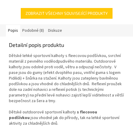
ZOBRAZIT VŠECHNY SOUVISEJÍCÍ PRODUKTY
Popis
Podobné (8)
Diskuze
Detailní popis produktu
Dětské lehké sportovní kalhoty s fleecovou podšívkou, svrchní
materiál z pevného voděodpudivého materiálu. Outdoorové
kalhoty jsou odolné proti vodě, větru a odpuzují nečistoty. V
pase jsou do gumy (efekt dvojitého pasu, vnitřní guma s logem
Pidilidi) + šnůrka na stažení. Kalhoty jsou zatepleny bavlněnou
podšívkou a jsou vhodné do chladnějších dnů. Reflexní proužek
dole na zadní nohavici a reflexní potisk (s technickými
parametry) na přední levé nohavici zajistí lepší viditelnost a větší
bezpečnost za šera a tmy.
Dětské outdoorové sportovní kalhoty
s flecovou
podšívkou
jsou vhodné jak do přírody, tak na lehké sportovní
aktivity za chladnějších dnů.