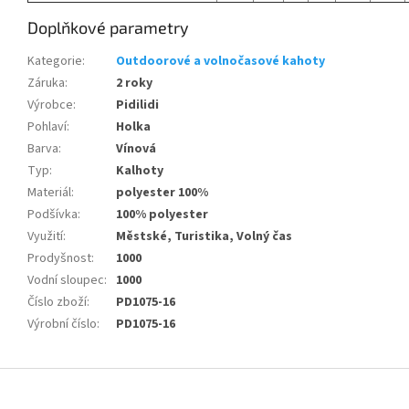
Doplňkové parametry
Kategorie
:
Outdoorové a volnočasové kahoty
Záruka
:
2 roky
Výrobce
:
Pidilidi
Pohlaví
:
Holka
Barva
:
Vínová
Typ
:
Kalhoty
Materiál
:
polyester 100%
Podšívka
:
100% polyester
Využití
:
Městské, Turistika, Volný čas
Prodyšnost
:
1000
Vodní sloupec
:
1000
Číslo zboží
:
PD1075-16
Výrobní číslo
:
PD1075-16
Z
á