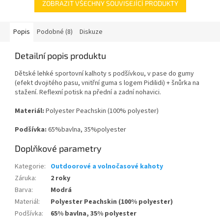
ZOBRAZIT VŠECHNY SOUVISEJÍCÍ PRODUKTY
Popis
Podobné (8)
Diskuze
Detailní popis produktu
Dětské lehké sportovní kalhoty s podšívkou, v pase do gumy
(efekt dvojitého pasu, vnitřní guma s logem Pidilidi) + šnůrka na
stažení. Reflexní potisk na přední a zadní nohavici.
Materiál:
Polyester Peachskin (100% polyester)
Podšívka:
65%bavlna, 35%polyester
Doplňkové parametry
Kategorie
:
Outdoorové a volnočasové kahoty
Záruka
:
2 roky
Barva
:
Modrá
Materiál
:
Polyester Peachskin (100% polyester)
Podšívka
:
65% bavlna, 35% polyester