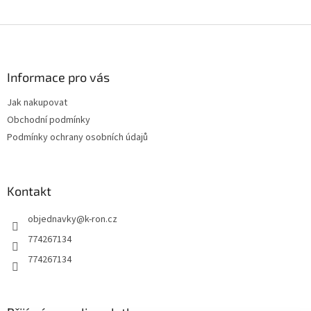
Z
á
p
a
Informace pro vás
t
Jak nakupovat
í
Obchodní podmínky
Podmínky ochrany osobních údajů
Kontakt
objednavky
@
k-ron.cz
774267134
774267134