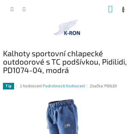
Přejít
NÁKUP
na
obsah
KOŠÍK
Kalhoty sportovní chlapecké
outdoorové s TC podšívkou, Pidilidi,
PD1074-04, modrá
Průměrné
1 hodnocení
Podrobnosti hodnocení
Značka:
PIDILIDI
Tip
hodnocení
produktu
je
1,0
z
5
hvězdiček.