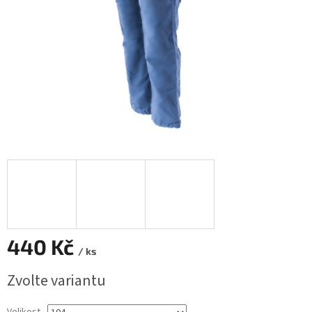
440 Kč
/ ks
Měrná
Zvolte variantu
cena: