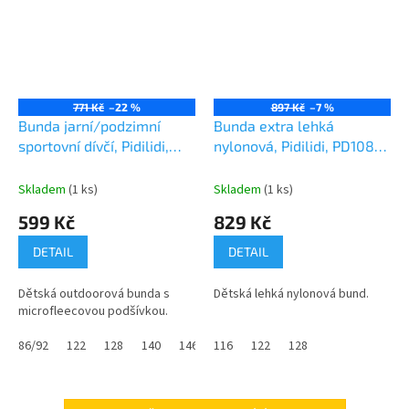
771 Kč
–22 %
897 Kč
–7 %
Bunda jarní/podzimní
Bunda extra lehká
sportovní dívčí, Pidilidi,
nylonová, Pidilidi, PD1087,
PD1100-01, Holka
šedá
Skladem
(1 ks)
Skladem
(1 ks)
599 Kč
829 Kč
DETAIL
DETAIL
Dětská outdoorová bunda s
Dětská lehká nylonová bund.
microfleecovou podšívkou.
86/92
122
128
140
146
116
152
122
128