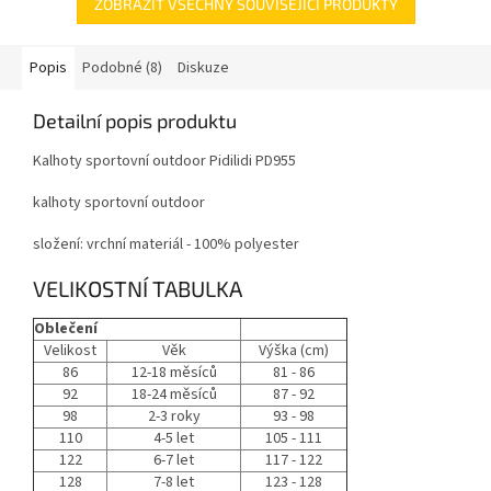
ZOBRAZIT VŠECHNY SOUVISEJÍCÍ PRODUKTY
Popis
Podobné (8)
Diskuze
Detailní popis produktu
Kalhoty sportovní outdoor Pidilidi PD955
kalhoty sportovní outdoor
složení: vrchní materiál - 100% polyester
VELIKOSTNÍ TABULKA
Oblečení
Velikost
Věk
Výška (cm)
86
12-18 měsíců
81 - 86
92
18-24 měsíců
87 - 92
98
2-3 roky
93 - 98
110
4-5 let
105 - 111
122
6-7 let
117 - 122
128
7-8 let
123 - 128