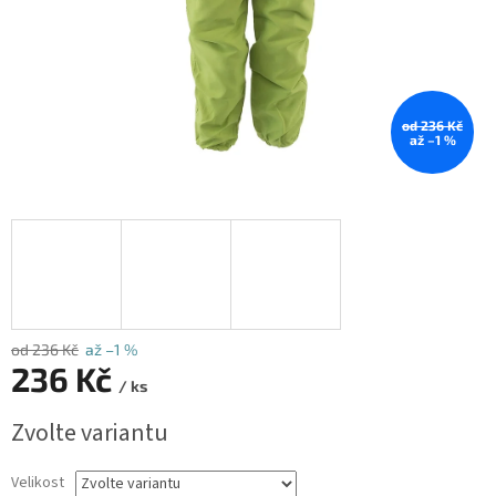
od 236 Kč
až –1 %
od 236 Kč
až –1 %
236 Kč
/ ks
Měrná
Zvolte variantu
cena:
Velikost