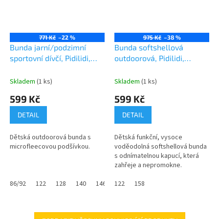
771 Kč
–22 %
975 Kč
–38 %
Bunda jarní/podzimní
Bunda softshellová
sportovní dívčí, Pidilidi,
outdoorová, Pidilidi,
PD1100-01, Holka
PD1091-19, kluk
Skladem
(1 ks)
Skladem
(1 ks)
599 Kč
599 Kč
DETAIL
DETAIL
Dětská outdoorová bunda s
Dětská funkční, vysoce
microfleecovou podšívkou.
voděodolná softshellová bunda
s odnímatelnou kapucí, která
zahřeje a nepromokne.
86/92
122
128
140
146
122
152
158