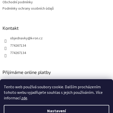
Obchodní podmínky
Podmínky ochrany osobních údajů
Kontakt
objednavky
@
k-ron.cz
774267134
774267134
Přijímáme online platby
Tento web používá soubory cookie. Dalším procházením
tohoto webu vyjadřujete souhlas s jejich používáním.. Více
informací
zde
.
Vytvořil Shoptet
Nastavení