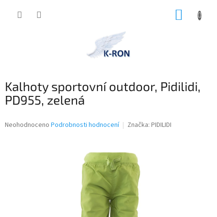
Přejít
NÁKUP
na
obsah
KOŠÍK
Kalhoty sportovní outdoor, Pidilidi,
PD955, zelená
Průměrné
Neohodnoceno
Podrobnosti hodnocení
Značka:
PIDILIDI
hodnocení
produktu
je
0,0
z
5
hvězdiček.