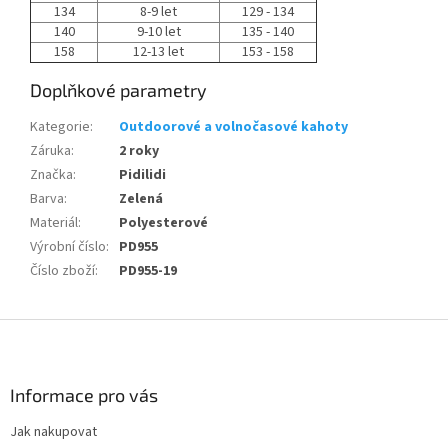
134
8-9 let
129 - 134
140
9-10 let
135 - 140
158
12-13 let
153 - 158
Doplňkové parametry
Kategorie
:
Outdoorové a volnočasové kahoty
Záruka
:
2 roky
Značka
:
Pidilidi
Barva
:
Zelená
Materiál
:
Polyesterové
Výrobní číslo
:
PD955
Číslo zboží
:
PD955-19
Z
á
p
a
Informace pro vás
t
Jak nakupovat
í