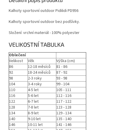
Kalhoty sportovní outdoor Pidilidi PD956
Kalhoty sportovní outdoor bez podšívky.
Složení: vrchní materiál - 100% polyester
VELIKOSTNÍ TABULKA
Oblečení
Velikost
Věk
Výška (cm)
86
12-18 měsíců
81 - 86
92
18-24 měsíců
87 - 92
98
2-3 roky
93 - 98
104
3-4 roky
99 - 104
110
4-5 let
105 - 111
116
5-6 let
112 - 116
122
6-7 let
117 - 122
128
7-8 let
123 - 128
134
8-9 let
129 - 134
140
9-10 let
135 - 140
146
10-11 let
141 - 146