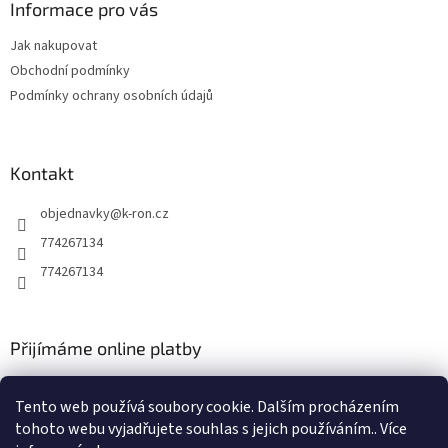
a
Informace pro vás
t
Jak nakupovat
í
Obchodní podmínky
Podmínky ochrany osobních údajů
Kontakt
objednavky
@
k-ron.cz
774267134
774267134
Přijímáme online platby
Tento web používá soubory cookie. Dalším procházením
tohoto webu vyjadřujete souhlas s jejich používáním.. Více