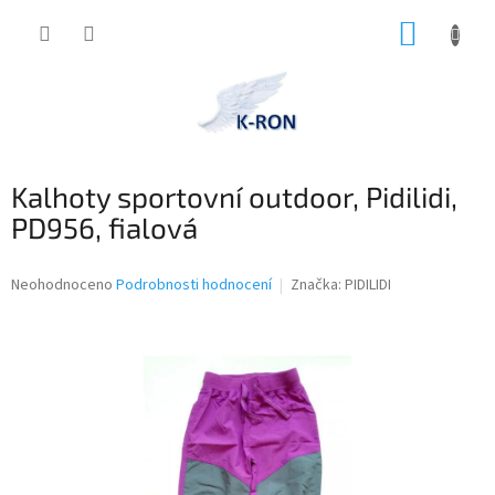
Přejít
NÁKUP
na
obsah
KOŠÍK
Kalhoty sportovní outdoor, Pidilidi,
PD956, fialová
Průměrné
Neohodnoceno
Podrobnosti hodnocení
Značka:
PIDILIDI
hodnocení
produktu
je
0,0
z
5
hvězdiček.