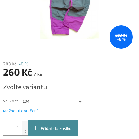
283 Kč
–8 %
283 Kč
–8 %
260 Kč
/ ks
Měrná
Zvolte variantu
cena:
Velikost
Možnosti doručení
Přidat do košíku