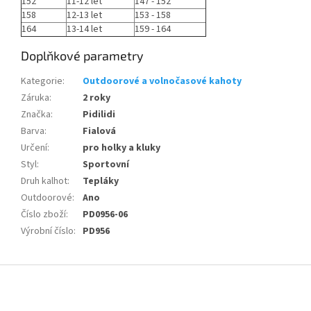
152
11-12 let
147 - 152
158
12-13 let
153 - 158
164
13-14 let
159 - 164
Doplňkové parametry
Kategorie
:
Outdoorové a volnočasové kahoty
Záruka
:
2 roky
Značka
:
Pidilidi
Barva
:
Fialová
Určení
:
pro holky a kluky
Styl
:
Sportovní
Druh kalhot
:
Tepláky
Outdoorové
:
Ano
Číslo zboží
:
PD0956-06
Výrobní číslo
:
PD956
Z
á
p