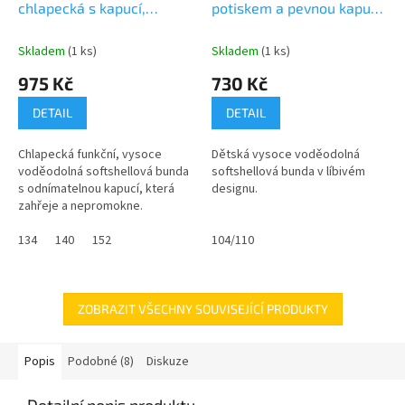
M
chlapecká s kapucí,
potiskem a pevnou kapucí,
R
A
M
Pidilidi, PD1102-02, kluk
Pidilidi, PD1088-03,
A
růžová
Skladem
(1 ks)
Skladem
(1 ks)
975 Kč
730 Kč
DETAIL
DETAIL
Chlapecká funkční, vysoce
Dětská vysoce voděodolná
voděodolná softshellová bunda
softshellová bunda v líbivém
s odnímatelnou kapucí, která
designu.
zahřeje a nepromokne.
134
140
152
104/110
ZOBRAZIT VŠECHNY SOUVISEJÍCÍ PRODUKTY
Popis
Podobné (8)
Diskuze
Detailní popis produktu