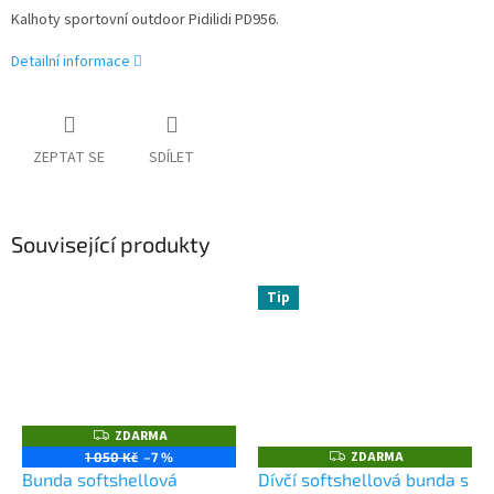
Kalhoty sportovní outdoor Pidilidi PD956.
Detailní informace
ZEPTAT SE
SDÍLET
Související produkty
Tip
ZDARMA
Z
D
ZDARMA
Z
1 050 Kč
–7 %
A
D
Bunda softshellová
Dívčí softshellová bunda s
R
A