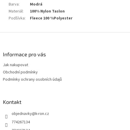
Barva
:
Modrá
Materiál
:
100% Nylon Taslon
Podšívka
:
Fleece 100 %Polyester
Z
á
p
a
Informace pro vás
t
Jak nakupovat
í
Obchodní podmínky
Podmínky ochrany osobních údajů
Kontakt
objednavky
@
k-ron.cz
774267134