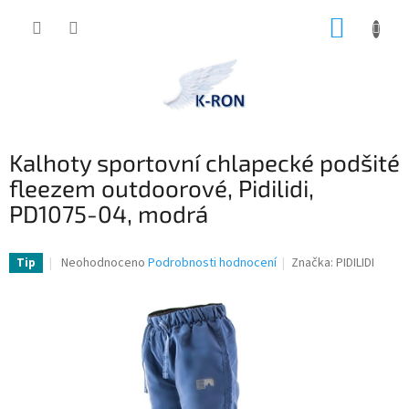
Přejít
NÁKUP
na
obsah
KOŠÍK
Kalhoty sportovní chlapecké podšité
fleezem outdoorové, Pidilidi,
PD1075-04, modrá
Průměrné
Neohodnoceno
Podrobnosti hodnocení
Značka:
PIDILIDI
Tip
hodnocení
produktu
je
0,0
z
5
hvězdiček.