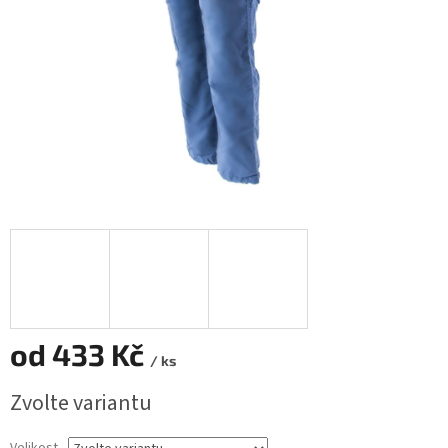
od
433 Kč
/ ks
Měrná
Zvolte variantu
cena: