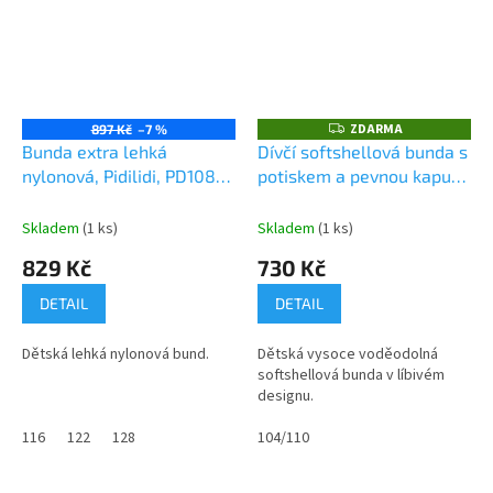
ZDARMA
Z
897 Kč
–7 %
D
Bunda extra lehká
Dívčí softshellová bunda s
A
nylonová, Pidilidi, PD1087,
potiskem a pevnou kapucí,
R
M
šedá
Pidilidi, PD1088-03,
A
růžová
Skladem
(1 ks)
Skladem
(1 ks)
829 Kč
730 Kč
DETAIL
DETAIL
Dětská lehká nylonová bund.
Dětská vysoce voděodolná
softshellová bunda v líbivém
designu.
116
122
128
104/110