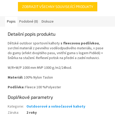
ZOBRAZIT VŠECHNY SOUVISEJÍCÍ PRODUKTY
Popis
Podobné (8)
Diskuze
Detailní popis produktu
Dětské outdoor sportovní kalhoty
s fleecovou podšívkou
,
svrchní materiál z pevného voděodpudivého materiálu, v pase
do gumy (efekt dvojitého pasu, vnitřní guma s logem Pidilidi) +
šnůrka na stažení. Reflexní potisk na přední a zadní nohavici.
W/R+W/P 1000 mm MVP 1000 g/m2/24hod.
Materiál:
100% Nylon Taslon
Podšívka:
Fleece 100 %Polyester
Doplňkové parametry
Kategorie
:
Outdoorové a volnočasové kahoty
Záruka
:
2 roky