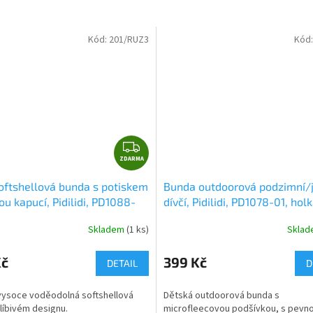
Kód:
201/RUZ3
Kód
Z
ZDARMA
D
A
softshellová bunda s potiskem
Bunda outdoorová podzimní/j
R
u kapucí, Pidilidi, PD1088-
dívčí, Pidilidi, PD1078-01, hol
M
žová
A
Skladem
(1 ks)
Skla
Kč
399 Kč
DETAIL
D
vysoce voděodolná softshellová
Dětská outdoorová bunda s
líbivém designu.
microfleecovou podšívkou, s pevn