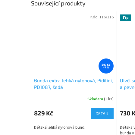
Související produkty
Kód:
116/116
Tip
897 Kč
–7 %
Bunda extra lehká nylonová, Pidilidi,
Dívčí 
PD1087, šedá
a pevno
03, rů
Skladem
(1 ks)
829 Kč
730 
DETAIL
Dětská lehká nylonová bund.
Dětská 
bunda v 