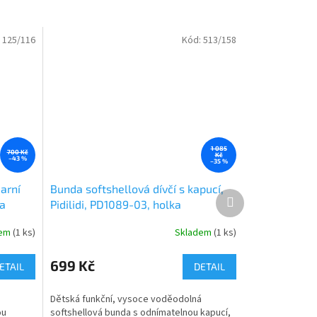
:
125/116
Kód:
513/158
1 085
700 Kč
Kč
–43 %
–35 %
arní
Bunda softshellová dívčí s kapucí,
Další
ka
Pidilidi, PD1089-03, holka
produkt
dem
(1 ks)
Skladem
(1 ks)
699 Kč
ETAIL
DETAIL
Dětská funkční, vysoce voděodolná
ou
softshellová bunda s odnímatelnou kapucí,