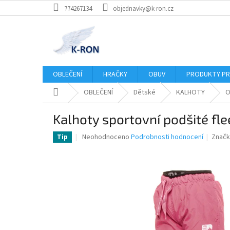
Přejít
774267134
objednavky@k-ron.cz
na
obsah
OBLEČENÍ
HRAČKY
OBUV
PRODUKTY PR
Domů
OBLEČENÍ
Dětské
KALHOTY
O
Kalhoty sportovní podšité fle
Průměrné
Neohodnoceno
Podrobnosti hodnocení
Značk
Tip
hodnocení
produktu
je
0,0
z
5
hvězdiček.