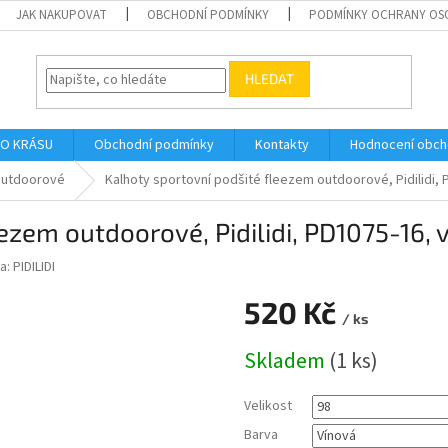
JAK NAKUPOVAT
OBCHODNÍ PODMÍNKY
PODMÍNKY OCHRANY OS
HLEDAT
O KRÁSU
Obchodní podmínky
Kontakty
Hodnocení obc
utdoorové
Kalhoty sportovní podšité fleezem outdoorové, Pidilidi, 
ezem outdoorové, Pidilidi, PD1075-16, 
a:
PIDILIDI
520 Kč
/ ks
Měrná
Skladem
(1 ks)
cena:
Velikost
Barva