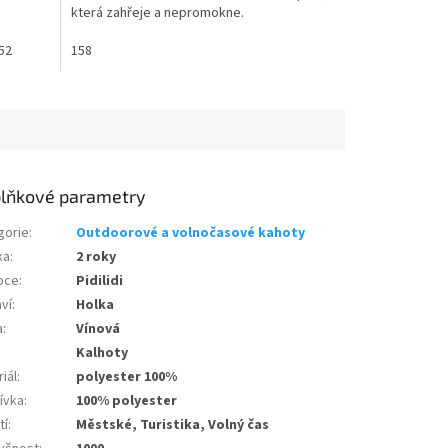
která zahřeje a nepromokne.
52
158
lňkové parametry
gorie
:
Outdoorové a volnočasové kahoty
ka
:
2 roky
bce
:
Pidilidi
ví
:
Holka
a
:
Vínová
Kalhoty
iál
:
polyester 100%
ívka
:
100% polyester
tí
:
Městské, Turistika, Volný čas