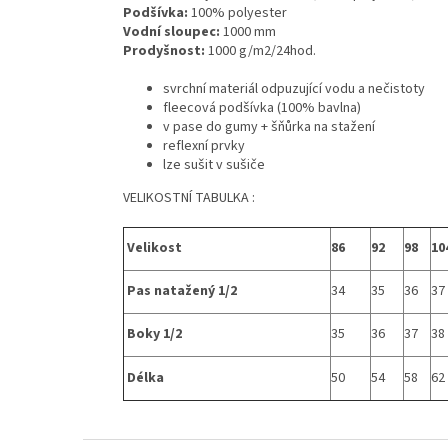
Podšívka:
100% polyester
Vodní sloupec:
1000 mm
Prodyšnost:
1000 g/m2/24hod.
svrchní materiál odpuzující vodu a nečistoty
fleecová podšívka (100% bavlna)
v pase do gumy + šňůrka na stažení
reflexní prvky
lze sušit v sušiče
VELIKOSTNÍ TABULKA :
Velikost
86
92
98
10
Pas natažený 1/2
34
35
36
37
Boky 1/2
35
36
37
38
Délka
50
54
58
62