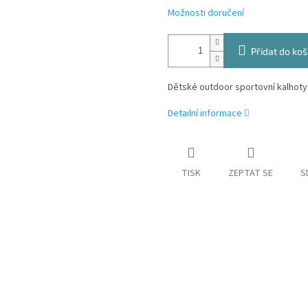
Možnosti doručení
Přidat do koš
Dětské outdoor sportovní kalhot
Detailní informace
TISK
ZEPTAT SE
S