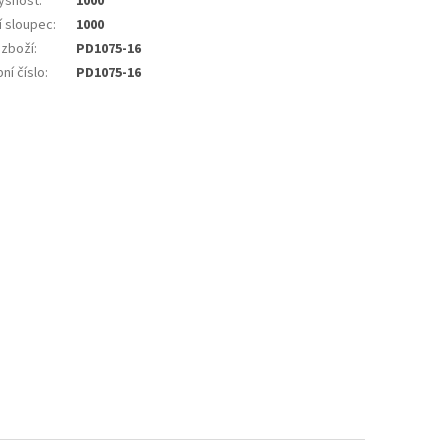
yšnost
:
1000
í sloupec
:
1000
 zboží
:
PD1075-16
ní číslo
:
PD1075-16