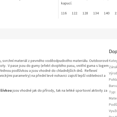
kapucí.
116
122
128
134
140
1
Dop
u, svrchní materiál z pevného voděodpudivého materiálu. Outdoorové
Kate
stoty. V pase jsou do gumy (efekt dvojitého pasu, vnitřní guma s logem
Záru
bavlněnou podšívkou a jsou vhodné do chladnějších dnů. Reflexní
Výro
nickými parametry) na přední levé nohavici zajistí lepší viditelnost a
Pohla
Barv
dšívkou
jsou vhodné jak do přírody, tak na lehké sportovní aktivity za
Typ
:
Mater
Podš
Využi