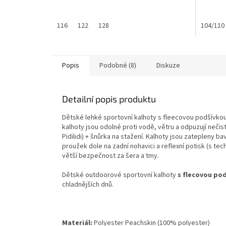
116
122
128
104/110
Popis
Podobné (8)
Diskuze
Detailní popis produktu
Dětské lehké sportovní kalhoty s fleecovou podšívko
kalhoty jsou odolné proti vodě, větru a odpuzují neči
Pidilidi) + šnůrka na stažení. Kalhoty jsou zatepleny 
proužek dole na zadní nohavici a reflexní potisk (s tech
větší bezpečnost za šera a tmy.
Dětské outdoorové sportovní kalhoty
s flecovou po
chladnějších dnů.
Materiál:
Polyester Peachskin (100% polyester)