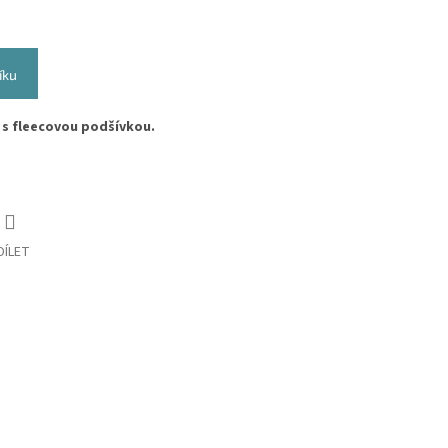
íku
y
s fleecovou podšívkou.
DÍLET