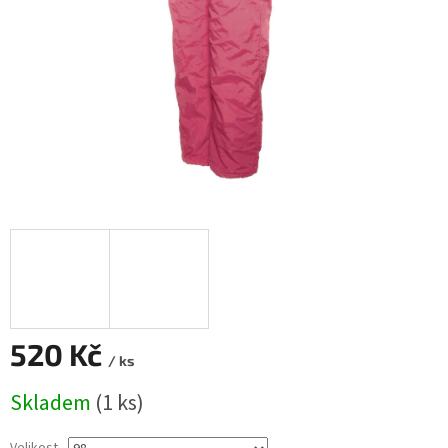
520 Kč
/ ks
Měrná
Skladem
(1 ks)
cena: