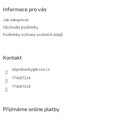
p
a
Informace pro vás
t
Jak nakupovat
í
Obchodní podmínky
Podmínky ochrany osobních údajů
Kontakt
objednavky
@
k-ron.cz
774267134
774267134
Přijímáme online platby