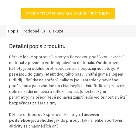
ZOBRAZIT VŠECHNY SOUVISEJÍCÍ PRODUKTY
Popis
Podobné (8)
Diskuze
Detailní popis produktu
Dětské lehké sportovní kalhoty s fleecovou podšívkou, svrchní
materiál z pevného voděodpudivého materiálu. Outdoorové
kalhoty jsou odolné proti vodě, větru a odpuzují nečistoty. V
pase jsou do gumy (efekt dvojitého pasu, vnitřní guma s logem
Pidilidi) + šnůrka na stažení. Kalhoty jsou zatepleny bavlněnou
podšívkou a jsou vhodné do chladnějších dnů. Reflexní proužek
dole na zadní nohavici a reflexní potisk (s technickými
parametry) na přední levé nohavici zajistí lepší viditelnost a větší
bezpečnost za šera a tmy.
Dětské outdoorové sportovní kalhoty
s flecovou
podšívkou
jsou vhodné jak do přírody, tak na lehké sportovní
aktivity za chladnějších dnů.