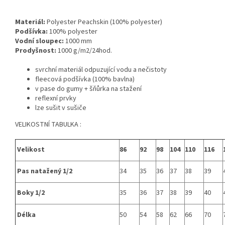
Materiál:
Polyester Peachskin (100% polyester)
Podšívka:
100% polyester
Vodní sloupec:
1000 mm
Prodyšnost:
1000 g/m2/24hod.
svrchní materiál odpuzující vodu a nečistoty
fleecová podšívka (100% bavlna)
v pase do gumy + šňůrka na stažení
reflexní prvky
lze sušit v sušiče
VELIKOSTNÍ TABULKA :
Velikost
86
92
98
104
110
116
Pas natažený 1/2
34
35
36
37
38
39
Boky 1/2
35
36
37
38
39
40
Délka
50
54
58
62
66
70