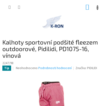
Přejít
NÁKUP
na
obsah
KOŠÍK
Kalhoty sportovní podšité fleezem
outdoorové, Pidilidi, PD1075-16,
vínová
2247/98
Průměrné
Neohodnoceno
Podrobnosti hodnocení
Značka:
PIDILIDI
Tip
hodnocení
produktu
je
0,0
z
5
hvězdiček.