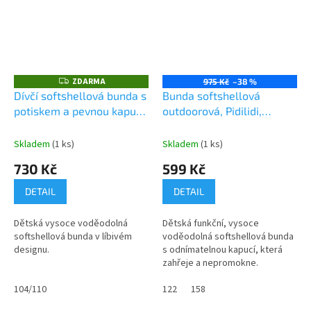
ZDARMA
Z
975 Kč
–38 %
D
Dívčí softshellová bunda s
Bunda softshellová
A
potiskem a pevnou kapucí,
outdoorová, Pidilidi,
R
M
Pidilidi, PD1088-03,
PD1091-19, kluk
A
růžová
Skladem
(1 ks)
Skladem
(1 ks)
730 Kč
599 Kč
DETAIL
DETAIL
Dětská vysoce voděodolná
Dětská funkční, vysoce
softshellová bunda v líbivém
voděodolná softshellová bunda
designu.
s odnímatelnou kapucí, která
zahřeje a nepromokne.
104/110
122
158