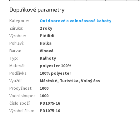
Doplňkové parametry
Kategorie
:
Outdoorové a volnočasové kahoty
Záruka
:
2 roky
Výrobce
:
Pidilidi
Pohlaví
:
Holka
Barva
:
Vínová
Typ
:
Kalhoty
Materiál
:
polyester 100%
Podšívka
:
100% polyester
Využití
:
Městské, Turistika, Volný čas
Prodyšnost
:
1000
Vodní sloupec
:
1000
Číslo zboží
:
PD1075-16
Výrobní číslo
:
PD1075-16
Z
á