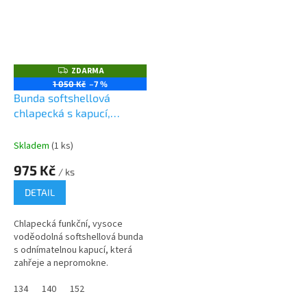
ZDARMA
Z
D
1 050 Kč
–7 %
A
Bunda softshellová
R
M
chlapecká s kapucí,
A
Pidilidi, PD1102-02, kluk
Skladem
(1 ks)
975 Kč
/ ks
DETAIL
Chlapecká funkční, vysoce
voděodolná softshellová bunda
s odnímatelnou kapucí, která
zahřeje a nepromokne.
134
140
152