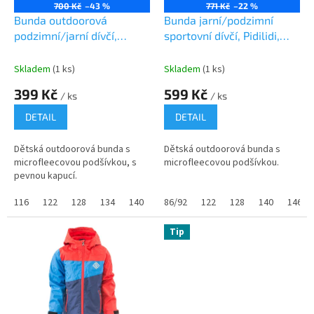
o
700 Kč
–43 %
771 Kč
–22 %
d
Bunda outdoorová
Bunda jarní/podzimní
u
podzimní/jarní dívčí,
sportovní dívčí, Pidilidi,
k
Pidilidi, PD1078-01, holka
PD1100-01, Holka
t
Skladem
(1 ks)
Skladem
(1 ks)
ů
399 Kč
599 Kč
/ ks
/ ks
DETAIL
DETAIL
Dětská outdoorová bunda s
Dětská outdoorová bunda s
microfleecovou podšívkou, s
microfleecovou podšívkou.
pevnou kapucí.
116
122
128
134
140
152
86/92
122
128
140
146
Tip