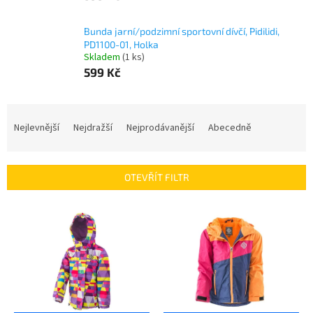
Bunda jarní/podzimní sportovní dívčí, Pidilidi,
PD1100-01, Holka
Skladem
(1 ks)
599 Kč
Ř
a
Nejlevnější
Nejdražší
Nejprodávanější
Abecedně
z
e
n
OTEVŘÍT FILTR
í
p
V
r
ý
o
p
d
i
u
s
k
p
t
r
ů