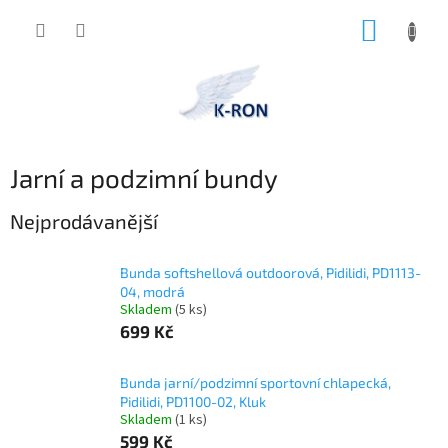
Přejít
NÁKUP
na
obsah
KOŠÍK
Jarní a podzimní bundy
Nejprodávanější
Bunda softshellová outdoorová, Pidilidi, PD1113-
04, modrá
Skladem
(5 ks)
699 Kč
Bunda jarní/podzimní sportovní chlapecká,
Pidilidi, PD1100-02, Kluk
Skladem
(1 ks)
599 Kč