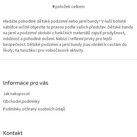
9
položek celkem
O
v
l
Hledáte pohodlné dětské podzimní nebo jarní bundy? V naší bohaté
á
nabídce určitě objevíte tu pravou podle vašich představ. Dětské bundy
d
na jarní a podzimní období z funkčních materiálů zajistí prodyšnost,
a
odolnost a pohodlné nošení. Nabízí i reflexní prvky pro lepší
c
bezpečnost. Dětské podzimní a jarní bundy jsou ideální k cestám do
í
školy, na turistiku i pro volnočasové aktivity.
p
r
Z
v
á
k
p
y
a
Informace pro vás
v
t
ý
Jak nakupovat
í
p
Obchodní podmínky
i
s
Podmínky ochrany osobních údajů
u
Kontakt