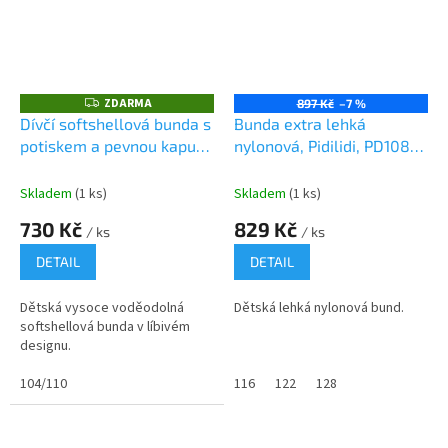
ZDARMA
Z
897 Kč
–7 %
D
Dívčí softshellová bunda s
Bunda extra lehká
A
potiskem a pevnou kapucí,
nylonová, Pidilidi, PD1087,
R
M
Pidilidi, PD1088-03,
šedá
A
růžová
Skladem
(1 ks)
Skladem
(1 ks)
730 Kč
829 Kč
/ ks
/ ks
DETAIL
DETAIL
Dětská vysoce voděodolná
Dětská lehká nylonová bund.
softshellová bunda v líbivém
designu.
104/110
116
122
128