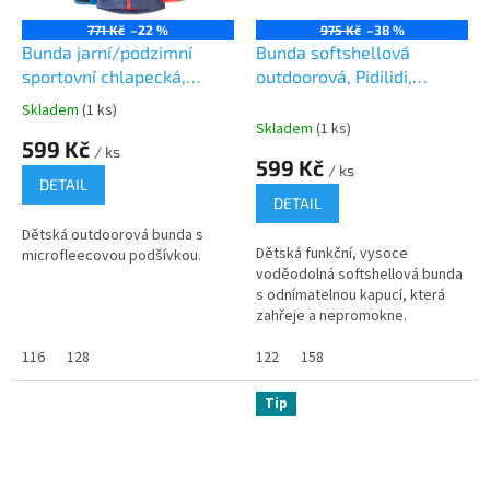
771 Kč
–22 %
975 Kč
–38 %
Bunda jarní/podzimní
Bunda softshellová
sportovní chlapecká,
outdoorová, Pidilidi,
Pidilidi, PD1100-02, Kluk
PD1091-19, kluk
Skladem
(1 ks)
Průměrné
Skladem
(1 ks)
hodnocení
599 Kč
/ ks
produktu
599 Kč
/ ks
je
DETAIL
1,0
DETAIL
z
Dětská outdoorová bunda s
5
Dětská funkční, vysoce
microfleecovou podšívkou.
hvězdiček.
voděodolná softshellová bunda
s odnímatelnou kapucí, která
zahřeje a nepromokne.
116
128
122
158
Tip