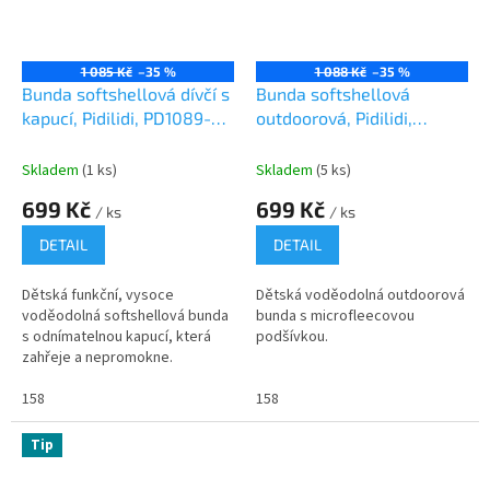
1 085 Kč
–35 %
1 088 Kč
–35 %
Bunda softshellová dívčí s
Bunda softshellová
kapucí, Pidilidi, PD1089-
outdoorová, Pidilidi,
03, holka
PD1113-04, modrá
Skladem
(1 ks)
Skladem
(5 ks)
699 Kč
699 Kč
/ ks
/ ks
DETAIL
DETAIL
Dětská funkční, vysoce
Dětská voděodolná outdoorová
voděodolná softshellová bunda
bunda s microfleecovou
s odnímatelnou kapucí, která
podšívkou.
zahřeje a nepromokne.
158
158
Tip