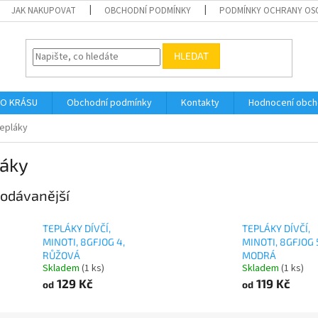
JAK NAKUPOVAT
OBCHODNÍ PODMÍNKY
PODMÍNKY OCHRANY OS
HLEDAT
O KRÁSU
Obchodní podmínky
Kontakty
Hodnocení obc
epláky
láky
odávanější
TEPLÁKY DÍVČÍ,
TEPLÁKY DÍVČÍ,
MINOTI, 8GFJOG 4,
MINOTI, 8GFJOG 
RŮŽOVÁ
MODRÁ
Skladem
(1 ks)
Skladem
(1 ks)
129 Kč
119 Kč
od
od