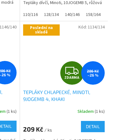
, modrá
Tepláky dívčí, Minoti, 10JOGEMB 5, růžová
110/116
128/134
140/146
158/164
1146/140
Kód:
1134/134
Poslední na
skladě
Z
286 Kč
286 Kč
–26 %
–26 %
ZDARMA
D
,
TEPLÁKY CHLAPECKÉ, MINOTI,
A
9JOGEMB 4, KHAKI
R
dem
(1 ks)
Skladem
(1 ks)
M
M
DETAIL
DETAIL
209 Kč
/ ks
A