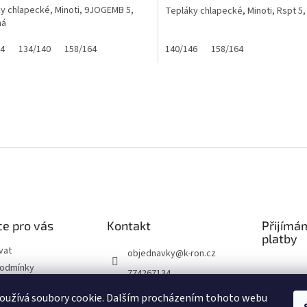
A
y chlapecké, Minoti, 9JOGEMB 5,
Tepláky chlapecké, Minoti, Rspt 5
ná
ček.
34
134/140
158/164
140/146
158/164
O
v
l
á
d
a
c
í
p
r
v
k
e pro vás
Kontakt
Přijímá
y
platby
v
vat
objednavky
@
k-ron.cz
ý
podmínky
774267134
p
chrany osobních
i
774267134
oužívá soubory cookie. Dalším procházením tohoto webu
s