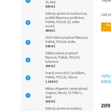
Teplák
19, kluk
599 Kč
Kalhoty sportovní outdoorové,
140/1
podšité fleezovou podšívkou,
Pidilidi, PD1121-33, světle
Po
modrá
494 Kč
Dívčí mikina propínací fleezová,
Pidilidi, PD1116, holka
549 Kč
Dětská mikina propínací
fleezová, Pidilidi, PD1119,
tyrkysová
429 Kč
Overal zimní dívčí s kožíškem,
TEPL
Pidilidi, PD1131, růžová
9JOG
1 159 Kč
Mikina chlapecká celopropínací
Průmě
s kapucí, Minoti, 5ZTHRU 1,
hodno
šedá
259 Kč
produ
209
je
Kalhoty sportovní outdoor,