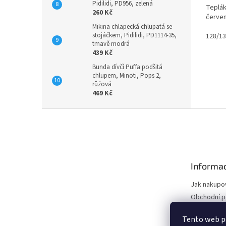
0,0
Pidilidi, PD956, zelená
Teplák
z
260 Kč
červe
5
Mikina chlapecká chlupatá se
hvězdi
stojáčkem, Pidilidi, PD1114-35,
128/1
tmavě modrá
439 Kč
Bunda dívčí Puffa podšitá
chlupem, Minoti, Pops 2,
růžová
469 Kč
Z
á
p
a
t
Informac
í
Jak nakupo
Obchodní 
Podmínky o
Tento web p
údajů