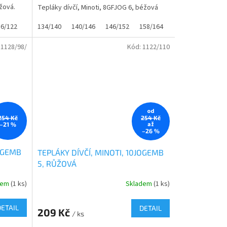
ůžová.
Tepláky dívčí, Minoti, 8GFJOG 6, béžová
16/122
122/128
134/140
128/134
140/146
134/140
146/152
140/146
158/164
146/152
158/164
:
1128/98/
Kód:
1122/110
od
254 Kč
254 Kč
až
–21 %
–26 %
JOGEMB
TEPLÁKY DÍVČÍ, MINOTI, 10JOGEMB
5, RŮŽOVÁ
dem
(1 ks)
Skladem
(1 ks)
DETAIL
DETAIL
209 Kč
/ ks