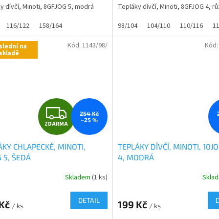
y dívčí, Minoti, 8GFJOG 5, modrá
Tepláky dívčí, Minoti, 8GFJOG 4, r
116/122
158/164
98/104
104/110
110/116
1
Kód:
1143/98/
Kód
slední na
skladě
Z
254 Kč
–25 %
ZDARMA
D
ÁKY CHLAPECKÉ, MINOTI,
TEPLÁKY DÍVČÍ, MINOTI, 10
A
 5, ŠEDÁ
4, MODRÁ
R
Skladem
(1 ks)
Skla
rné
cení
M
ktu
DETAIL
 Kč
199 Kč
/ ks
/ ks
A