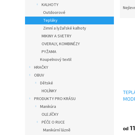
Ř
n
KALHOTY
a
e
Nejlev
Outdoorové
z
l
e
Tepláky
V
n
Zimní a lyžařské kalhoty
ý
í
MIKINY A SVETRY
p
p
OVERALY, KOMBINÉZY
i
r
PYŽAMA
s
o
p
Koupelnový textil
d
r
u
HRAČKY
o
k
OBUV
d
t
Dětské
u
ů
HOLÍNKY
TEPLÁ
k
MOD
PRODUKTY PRO KRÁSU
t
ů
Manikúra
OLEJÍČKY
PÉČE O RUCE
1
od
Manikúrní lázně