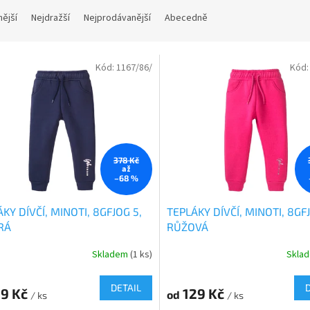
nější
Nejdražší
Nejprodávanější
Abecedně
Kód:
1167/86/
Kód
378 Kč
až
–68 %
KY DÍVČÍ, MINOTI, 8GFJOG 5,
TEPLÁKY DÍVČÍ, MINOTI, 8GF
RÁ
RŮŽOVÁ
Skladem
(1 ks)
Skla
DETAIL
19 Kč
129 Kč
od
/ ks
/ ks