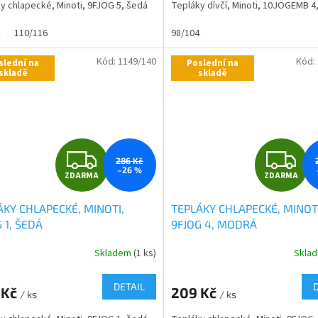
y chlapecké, Minoti, 9FJOG 5, šedá
Tepláky dívčí, Minoti, 10JOGEMB 4
110/116
98/104
ček.
Kód:
1149/140
Kód:
slední na
Poslední na
skladě
skladě
Z
Z
286 Kč
–26 %
ZDARMA
ZDARMA
D
D
ÁKY CHLAPECKÉ, MINOTI,
TEPLÁKY CHLAPECKÉ, MINOTI
A
A
 1, ŠEDÁ
9FJOG 4, MODRÁ
R
R
Skladem
(1 ks)
Skla
Průměrné
hodnocení
M
produktu
DETAIL
 Kč
209 Kč
/ ks
je
/ ks
A
A
0,0