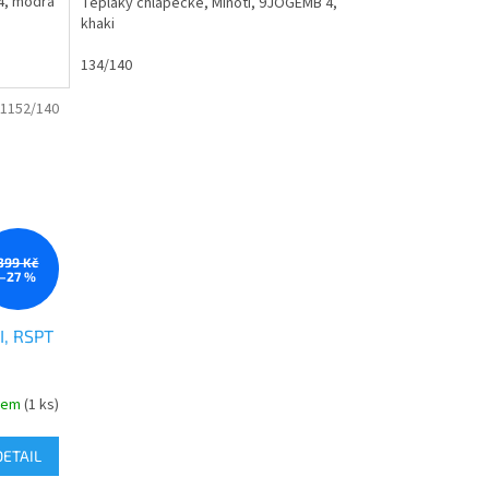
4, modrá
Tepláky chlapecké, Minoti, 9JOGEMB 4,
khaki
134/140
1152/140
399 Kč
–27 %
, RSPT
dem
(1 ks)
DETAIL