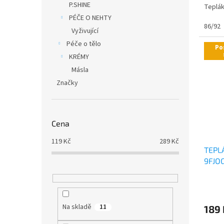
P.SHINE
Teplák
PÉČE O NEHTY
86/92
Vyživující
Péče o tělo
Po
KRÉMY
Másla
Značky
Cena
119
Kč
289
Kč
TEPL
9FJOG
Průmě
hodno
produ
Na skladě
11
189
je
0,0