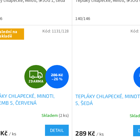
y chlapecké, Minoti, 9FJOG 1, šedá
Tepláky chlapecké, Minoti, 9FJOG 
z
5
hvězdiček.
46
140/146
Kód:
1131/128
Kód:
slední na
skladě
Z
286 Kč
–26 %
ZDARMA
D
ÁKY CHLAPECKÉ, MINOTI,
TEPLÁKY CHLAPECKÉ, MINOTI
A
EMB 5, ČERVENÁ
5, ŠEDÁ
R
Skladem
(2 ks)
Skla
rné
cení
M
ktu
DETAIL
 Kč
289 Kč
/ ks
/ ks