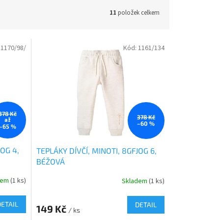
11
položek celkem
:
1170/98/
Kód:
1161/134
378 Kč
378 Kč
až
–60 %
–65 %
JOG 4,
TEPLÁKY DÍVČÍ, MINOTI, 8GFJOG 6,
BÉŽOVÁ
dem
(1 ks)
Skladem
(1 ks)
DETAIL
DETAIL
149 Kč
/ ks