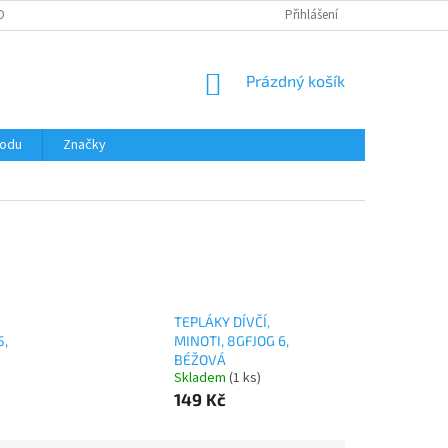
OBNÍCH ÚDAJŮ
Přihlášení
NÁKUPNÍ
Prázdný košík
KOŠÍK
hodu
Značky
TEPLÁKY DÍVČÍ,
5,
MINOTI, 8GFJOG 6,
BÉŽOVÁ
Skladem
(1 ks)
149 Kč