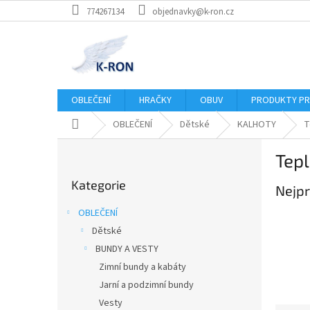
Přejít
774267134
objednavky@k-ron.cz
na
obsah
OBLEČENÍ
HRAČKY
OBUV
PRODUKTY PR
Domů
OBLEČENÍ
Dětské
KALHOTY
T
P
Tep
o
Přeskočit
s
Kategorie
kategorie
Nejpr
t
r
OBLEČENÍ
a
Dětské
n
BUNDY A VESTY
n
í
Zimní bundy a kabáty
p
Jarní a podzimní bundy
a
Vesty