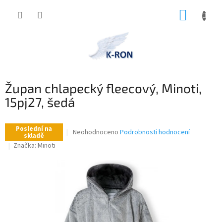
Přejít
NÁKUP
na
obsah
KOŠÍK
Župan chlapecký fleecový, Minoti,
15pj27, šedá
Poslední na
Průměrné
Neohodnoceno
Podrobnosti hodnocení
skladě
hodnocení
Značka:
Minoti
produktu
je
0,0
z
5
hvězdiček.