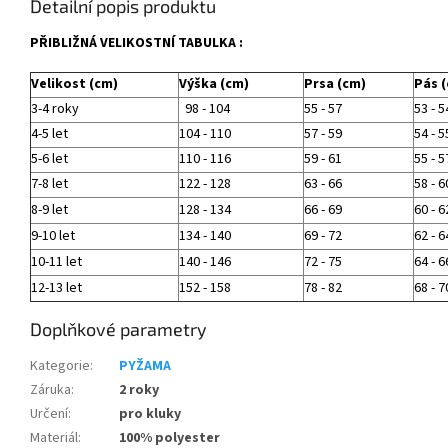
Detailní popis produktu
PŘIBLIŽNÁ VELIKOSTNÍ TABULKA :
Velikost (cm)
Výška (cm)
Prsa (cm)
Pás 
3-4 roky
98 - 104
55 - 57
53 - 5
4-5 let
104 - 110
57 - 59
54 - 5
5-6 let
110 - 116
59 - 61
55 - 5
7-8 let
122 - 128
63 - 66
58 - 6
8-9 let
128 - 134
66 - 69
60 - 6
9-10 let
134 - 140
69 - 72
62 - 6
10-11 let
140 - 146
72 - 75
64 - 6
12-13 let
152 - 158
78 - 82
68 - 7
Doplňkové parametry
Kategorie
:
PYŽAMA
Záruka
:
2 roky
Určení
:
pro kluky
Materiál
:
100% polyester