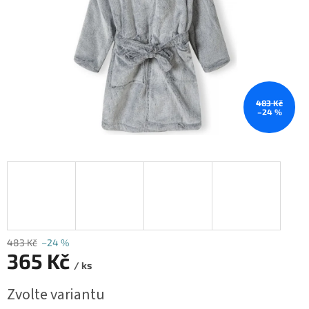
483 Kč
–24 %
483 Kč
–24 %
365 Kč
/ ks
Měrná
Zvolte variantu
cena: