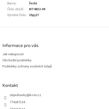
Barva
:
Šedá
Číslo zboží
:
MT4832-09
Výrobní číslo
:
15pj27
Z
á
p
a
Informace pro vás
t
Jak nakupovat
í
Obchodní podmínky
Podmínky ochrany osobních údajů
Kontakt
objednavky
@
k-ron.cz
774267134