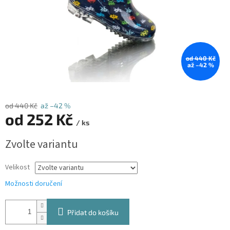
od 440 Kč
až –42 %
od 440 Kč
až –42 %
od
252 Kč
/ ks
Měrná
Zvolte variantu
cena:
Velikost
Možnosti doručení
Přidat do košíku