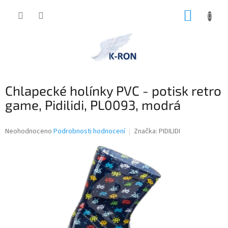
Přejít
NÁKUP
na
obsah
KOŠÍK
Chlapecké holínky PVC - potisk retro
game, Pidilidi, PL0093, modrá
Průměrné
Neohodnoceno
Podrobnosti hodnocení
Značka:
PIDILIDI
hodnocení
produktu
je
0,0
z
5
hvězdiček.