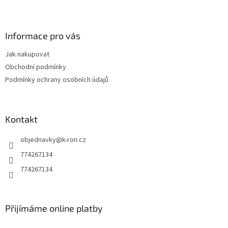
Z
á
p
a
Informace pro vás
t
Jak nakupovat
í
Obchodní podmínky
Podmínky ochrany osobních údajů
Kontakt
objednavky
@
k-ron.cz
774267134
774267134
Přijímáme online platby