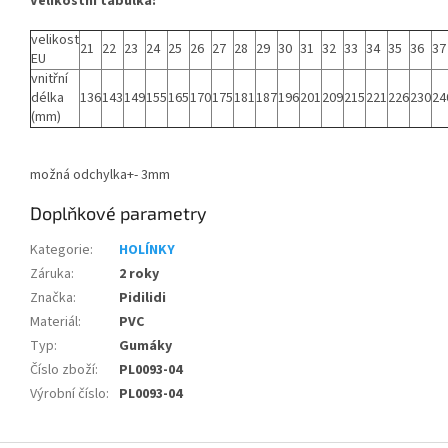
Velikostní tabulka:
velikost
21
22
23
24
25
26
27
28
29
30
31
32
33
34
35
36
37
EU
vnitřní
délka
136
143
149
155
165
170
175
181
187
196
201
209
215
221
226
230
24
(mm)
možná odchylka+- 3mm
Doplňkové parametry
Kategorie
:
HOLÍNKY
Záruka
:
2 roky
Značka
:
Pidilidi
Materiál
:
PVC
Typ
:
Gumáky
Číslo zboží
:
PL0093-04
Výrobní číslo
:
PL0093-04