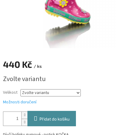
440 Kč
/ ks
Měrná
Zvolte variantu
cena:
Velikost
Možnosti doručení
Přidat do košíku
Dívčí holínky gumové - potisk KOČKA.