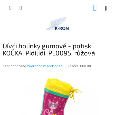
Přejít
NÁKUP
na
obsah
KOŠÍK
Dívčí holínky gumové - potisk
KOČKA, Pidilidi, PL0095, růžová
Průměrné
Neohodnoceno
Podrobnosti hodnocení
Značka:
PIDILIDI
hodnocení
produktu
je
0,0
z
5
hvězdiček.