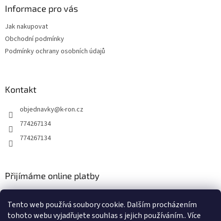
a
Informace pro vás
t
Jak nakupovat
í
Obchodní podmínky
Podmínky ochrany osobních údajů
Kontakt
objednavky
@
k-ron.cz
774267134
774267134
Přijímáme online platby
Tento web používá soubory cookie. Dalším procházením
tohoto webu vyjadřujete souhlas s jejich používáním.. Více