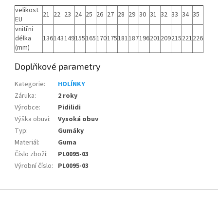
velikost
21
22
23
24
25
26
27
28
29
30
31
32
33
34
35
EU
vnitřní
délka
136
143
149
155
165
170
175
181
187
196
201
209
215
221
226
(mm)
Doplňkové parametry
Kategorie
:
HOLÍNKY
Záruka
:
2 roky
Výrobce
:
Pidilidi
Výška obuvi
:
Vysoká obuv
Typ
:
Gumáky
Materiál
:
Guma
Číslo zboží
:
PL0095-03
Výrobní číslo
:
PL0095-03
Z
á
p