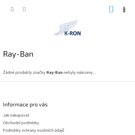
Přejít
NÁKUP
na
obsah
KOŠÍK
Ray-Ban
Žádné produkty značky
Ray-Ban
nebyly nalezeny...
Z
á
p
a
Informace pro vás
t
Jak nakupovat
í
Obchodní podmínky
Podmínky ochrany osobních údajů