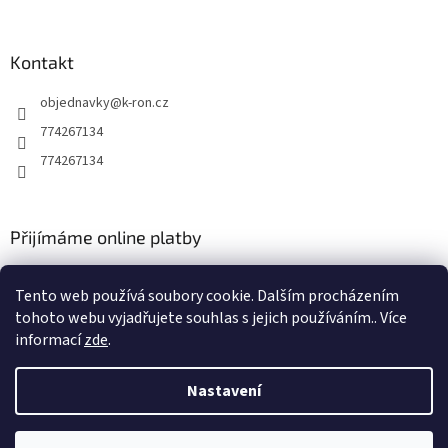
Kontakt
objednavky
@
k-ron.cz
774267134
774267134
Přijímáme online platby
Tento web používá soubory cookie. Dalším procházením
tohoto webu vyjadřujete souhlas s jejich používáním.. Více
informací
zde
.
Vytvořil Shoptet
Nastavení
Copyright 2026
www.k-ron.cz
. Všechna práva vyhrazena.
Upravit