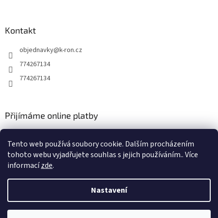
Kontakt
objednavky
@
k-ron.cz
774267134
774267134
Přijímáme online platby
Tento web používá soubory cookie. Dalším procházením
tohoto webu vyjadřujete souhlas s jejich používáním.. Více
informací
zde
.
Vytvořil Shoptet
Nastavení
Copyright 2026
www.k-ron.cz
. Všechna práva vyhrazena.
Upravit