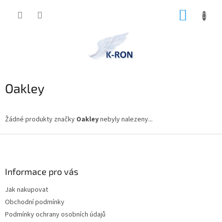
Přejít
NÁKUP
na
obsah
KOŠÍK
Oakley
Žádné produkty značky
Oakley
nebyly nalezeny...
Z
á
p
a
Informace pro vás
t
Jak nakupovat
í
Obchodní podmínky
Podmínky ochrany osobních údajů