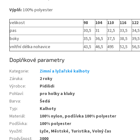
Výplň:
100% polyester
velikost
98
104
110
116
122
pas
30,5
31
32,5
33,5
34,5
boky
35,5
36,5
37,5
38,5
39,5
vnítřní délka nohavice
43,5
46,5
495
52,5
56,5
Doplňkové parametry
Kategorie
:
Zimní a lyžařské kalhoty
Záruka
:
2 roky
Výrobce
:
Pidilidi
Pohlaví
:
pro holky a kluky
Barva
:
Šedá
Typ
:
Kalhoty
Materiál
:
100% nylon, podšívka 100% polyester
Podšívka
:
100% polyester
Využití
:
Lyže, Městské, Turistika, Volný čas
Prodyšnost
:
3000