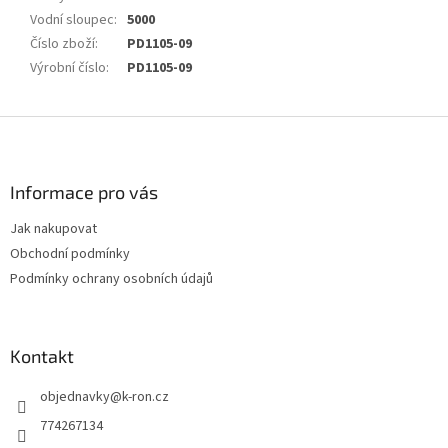
Vodní sloupec
:
5000
Číslo zboží
:
PD1105-09
Výrobní číslo
:
PD1105-09
Z
á
p
a
Informace pro vás
t
Jak nakupovat
í
Obchodní podmínky
Podmínky ochrany osobních údajů
Kontakt
objednavky
@
k-ron.cz
774267134