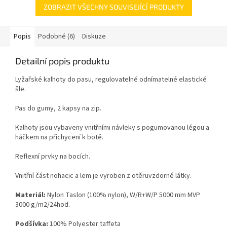
ZOBRAZIT VŠECHNY SOUVISEJÍCÍ PRODUKTY
Popis
Podobné (6)
Diskuze
Detailní popis produktu
Lyžařské kalhoty do pasu, regulovatelné odnímatelné elastické
šle.
Pas do gumy, 2 kapsy na zip.
Kalhoty jsou vybaveny vnitřními návleky s pogumovanou légou a
háčkem na přichycení k botě.
Reflexní prvky na bocích.
Vnitřní část nohacic a lem je vyroben z otěruvzdorné látky.
Materiál:
Nylon Taslon (100% nylon), W/R+W/P 5000 mm MVP
3000 g/m2/24hod.
Podšívka:
100% Polyester taffeta