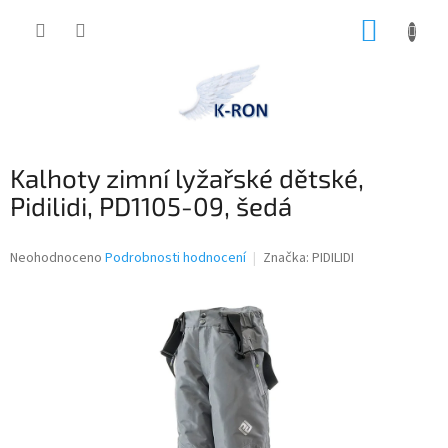
Přejít
NÁKUP
na
obsah
KOŠÍK
Kalhoty zimní lyžařské dětské,
Pidilidi, PD1105-09, šedá
Průměrné
Neohodnoceno
Podrobnosti hodnocení
Značka:
PIDILIDI
hodnocení
produktu
je
0,0
z
5
hvězdiček.