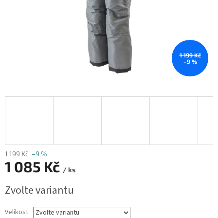
1 199 Kč
–9 %
1 199 Kč
–9 %
1 085 Kč
/ ks
Měrná
Zvolte variantu
cena:
Velikost