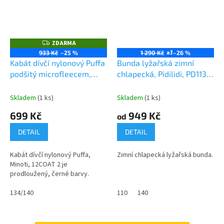
ZDARMA
Z
D
až
933 Kč
–25 %
1 290 Kč
–26 %
A
Kabát dívčí nylonový Puffa
Bunda lyžařská zimní
R
M
podšitý microfleecem,
chlapecká, Pidilidi, PD1135,
A
Minoti, 12COAT 2, černá
kluk
Skladem
(1 ks)
Skladem
(1 ks)
699 Kč
949 Kč
od
DETAIL
DETAIL
Kabát dívčí nylonový Puffa,
Zimní chlapecká lyžařská bunda.
Minoti, 12COAT 2 je
prodloužený, černé barvy.
134/140
110
140