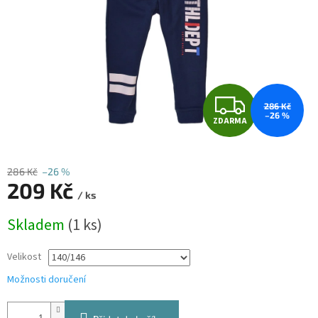
Z
286 Kč
–26 %
ZDARMA
D
A
286 Kč
–26 %
209 Kč
R
/ ks
Měrná
M
Skladem
(1 ks)
cena:
A
Velikost
Možnosti doručení