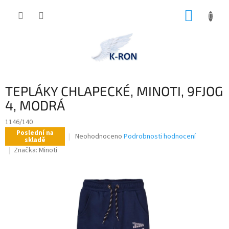
Přejít
NÁKUP
na
obsah
KOŠÍK
TEPLÁKY CHLAPECKÉ, MINOTI, 9FJOG
4, MODRÁ
1146/140
Poslední na
Průměrné
Neohodnoceno
Podrobnosti hodnocení
skladě
hodnocení
Značka:
Minoti
produktu
je
0,0
z
5
hvězdiček.