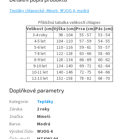
Tepláky chlapecké, Minoti, 9FJOG 4, modrá
Přibližná tabulka velikostí chlapec
Velikost (cm)
Výška (cm)
Prsa (cm)
Pás (cm)
3-4 roky
98 - 104
55 - 57
53 - 54
4-5 let
104 - 110
57 - 59
54 - 55
5-6 let
110 - 116
59 - 61
55 - 57
7-8 let
122 - 128
63 - 66
58 - 60
8-9 let
128 - 134
66 - 69
60 - 62
9-10 let
134 - 140
69 - 72
62 - 64
10-11 let
140 - 146
72 - 75
64 - 66
12-13 let
152 - 158
78 - 82
68 - 70
Doplňkové parametry
Kategorie
:
Tepláky
Záruka
:
2 roky
Značka
:
Minoti
Barva
:
Modrá
Výrobní číslo
:
9FJOG 4
Číslo zboží
:
MT4292-04