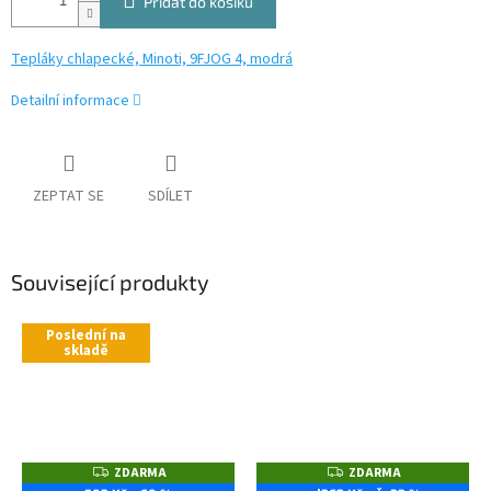
Přidat do košíku
Tepláky chlapecké, Minoti, 9FJOG 4, modrá
Detailní informace
ZEPTAT SE
SDÍLET
Související produkty
Poslední na
skladě
ZDARMA
ZDARMA
Z
Z
D
D