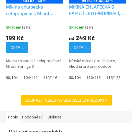
od
až
503 Kč
–60 %
362 Kč
–32 %
A
A
Mikina chlapecká
MIKINA CHLAPECKÁ S
R
R
M
M
celopropínací, Minoti,
KAPUCÍ CELOPROPÍNACÍ,
A
A
Springs 3, kluk
MINOTI, 9ZIPEMB 5,
ČERVENÁ
Skladem
(1 ks)
Skladem
(1 ks)
199 Kč
249 Kč
od
DETAIL
DETAIL
Mikina chlapecká celopropínací
Dětská mikina pro chlapce,
Minoti Springs 3
vhodná pro jarní období.
98/104
104/110
110/116
122/128
98/104
110/116
116/122
12
ZOBRAZIT VŠECHNY SOUVISEJÍCÍ PRODUKTY
Popis
Podobné (8)
Diskuze
Detailní popis produktu