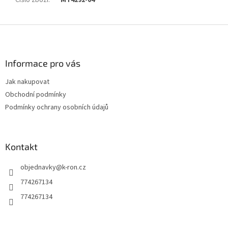
Z
á
p
a
Informace pro vás
t
Jak nakupovat
í
Obchodní podmínky
Podmínky ochrany osobních údajů
Kontakt
objednavky
@
k-ron.cz
774267134
774267134