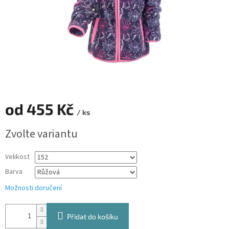
od
455 Kč
/ ks
Měrná
Zvolte variantu
cena:
Velikost
Barva
Možnosti doručení
Přidat do košíku