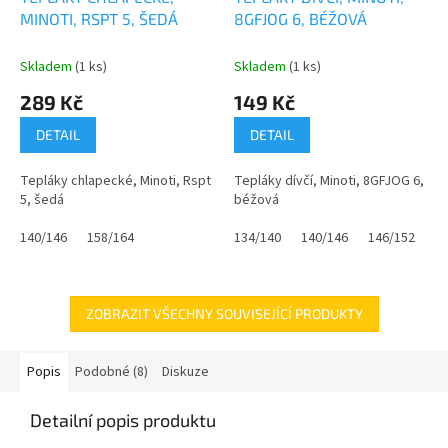
MINOTI, RSPT 5, ŠEDÁ
8GFJOG 6, BÉŽOVÁ
Skladem
(1 ks)
Skladem
(1 ks)
289 Kč
149 Kč
DETAIL
DETAIL
Tepláky chlapecké, Minoti, Rspt
Tepláky dívčí, Minoti, 8GFJOG 6,
5, šedá
béžová
140/146
158/164
134/140
140/146
146/152
1
ZOBRAZIT VŠECHNY SOUVISEJÍCÍ PRODUKTY
Popis
Podobné (8)
Diskuze
Detailní popis produktu