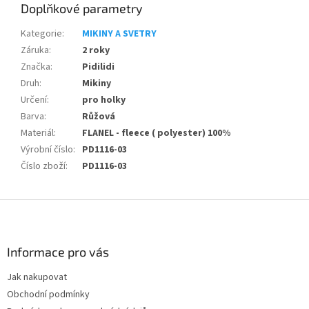
Doplňkové parametry
Kategorie
:
MIKINY A SVETRY
Záruka
:
2 roky
Značka
:
Pidilidi
Druh
:
Mikiny
Určení
:
pro holky
Barva
:
Růžová
Materiál
:
FLANEL - fleece ( polyester) 100%
Výrobní číslo
:
PD1116-03
Číslo zboží
:
PD1116-03
Z
á
p
a
Informace pro vás
t
Jak nakupovat
í
Obchodní podmínky