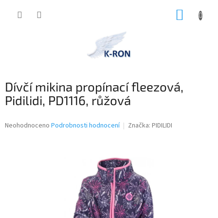
Přejít
NÁKUP
na
obsah
KOŠÍK
Dívčí mikina propínací fleezová,
Pidilidi, PD1116, růžová
Průměrné
Neohodnoceno
Podrobnosti hodnocení
Značka:
PIDILIDI
hodnocení
produktu
je
0,0
z
5
hvězdiček.