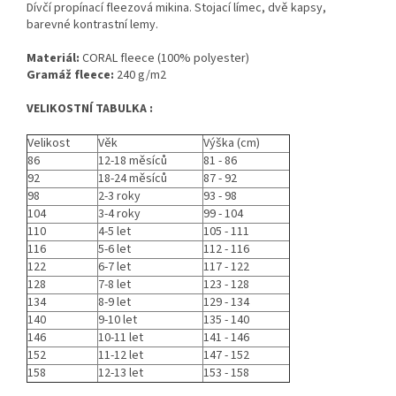
Dívčí propínací fleezová mikina. Stojací límec, dvě kapsy,
barevné kontrastní lemy.
Materiál:
CORAL fleece (100% polyester)
Gramáž fleece:
240 g/m2
VELIKOSTNÍ TABULKA :
Velikost
Věk
Výška (cm)
86
12-18 měsíců
81 - 86
92
18-24 měsíců
87 - 92
98
2-3 roky
93 - 98
104
3-4 roky
99 - 104
110
4-5 let
105 - 111
116
5-6 let
112 - 116
122
6-7 let
117 - 122
128
7-8 let
123 - 128
134
8-9 let
129 - 134
140
9-10 let
135 - 140
146
10-11 let
141 - 146
152
11-12 let
147 - 152
158
12-13 let
153 - 158