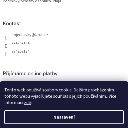
Podmínky ochrany osobních údajů
Kontakt
objednavky
@
k-ron.cz
774267134
774267134
Přijímáme online platby
Tento web používá soubory cookie. Dalším procházením
tohoto webu vyjadřujete souhlas s jejich používáním.. Více
informací
zde
.
Vytvořil Shoptet
Nastavení