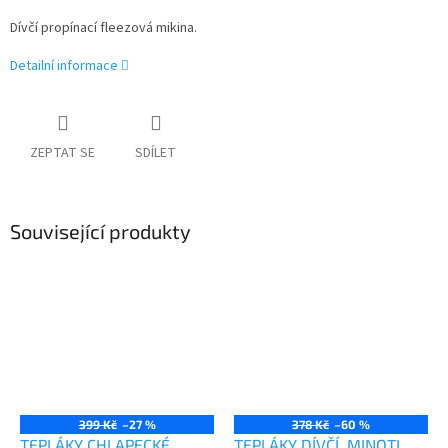
Dívčí propínací fleezová mikina.
Detailní informace
ZEPTAT SE
SDÍLET
Související produkty
399 Kč
–27 %
378 Kč
–60 %
TEPLÁKY CHLAPECKÉ,
TEPLÁKY DÍVČÍ, MINOTI,