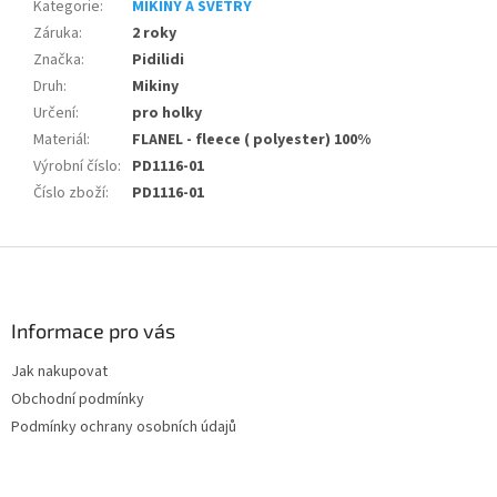
Kategorie
:
MIKINY A SVETRY
Záruka
:
2 roky
Značka
:
Pidilidi
Druh
:
Mikiny
Určení
:
pro holky
Materiál
:
FLANEL - fleece ( polyester) 100%
Výrobní číslo
:
PD1116-01
Číslo zboží
:
PD1116-01
Z
á
p
a
Informace pro vás
t
Jak nakupovat
í
Obchodní podmínky
Podmínky ochrany osobních údajů