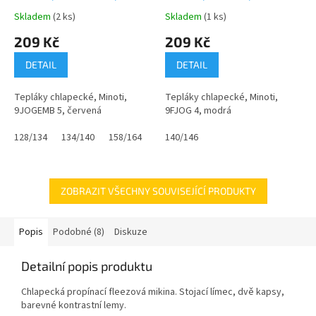
A
A
ČERVENÁ
Skladem
(2 ks)
Skladem
(1 ks)
Průměrné
Průměrné
hodnocení
hodnocení
209 Kč
209 Kč
produktu
produktu
je
je
DETAIL
DETAIL
0,0
0,0
z
z
Tepláky chlapecké, Minoti,
Tepláky chlapecké, Minoti,
5
5
9JOGEMB 5, červená
9FJOG 4, modrá
hvězdiček.
hvězdiček.
128/134
134/140
158/164
140/146
ZOBRAZIT VŠECHNY SOUVISEJÍCÍ PRODUKTY
Popis
Podobné (8)
Diskuze
Detailní popis produktu
Chlapecká propínací fleezová mikina. Stojací límec, dvě kapsy,
barevné kontrastní lemy.