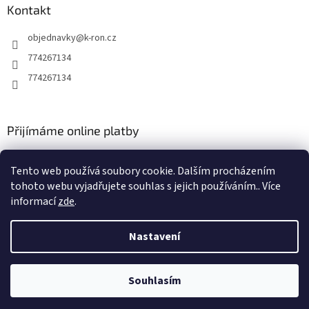
Kontakt
objednavky
@
k-ron.cz
774267134
774267134
Přijímáme online platby
Tento web používá soubory cookie. Dalším procházením
tohoto webu vyjadřujete souhlas s jejich používáním.. Více
informací
zde
.
Vytvořil Shoptet
Nastavení
Copyright 2026
www.k-ron.cz
. Všechna práva vyhrazena.
Upravit
Souhlasím
nastavení cookies