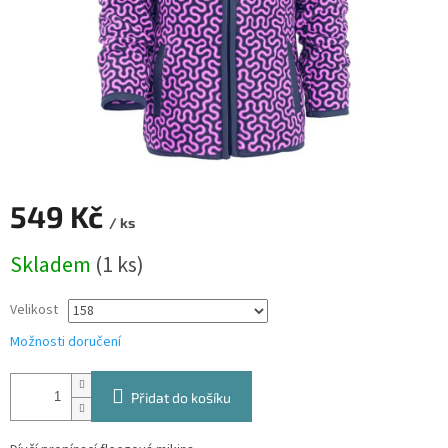
549 Kč
/ ks
Měrná
Skladem
(1 ks)
cena:
Velikost
Možnosti doručení
Přidat do košíku