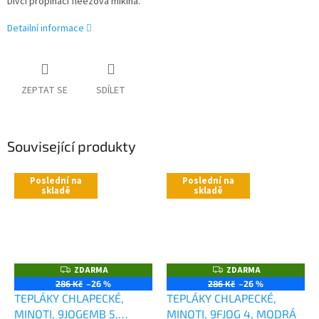
Dívčí propínací fleezová mikina.
Detailní informace
ZEPTAT SE
SDÍLET
Související produkty
Poslední na
Poslední na
skladě
skladě
ZDARMA
ZDARMA
Z
Z
D
D
286 Kč
–26 %
286 Kč
–26 %
A
A
TEPLÁKY CHLAPECKÉ,
TEPLÁKY CHLAPECKÉ,
R
R
M
M
MINOTI, 9JOGEMB 5,
MINOTI, 9FJOG 4, MODRÁ