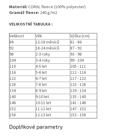
Materiál:
CORAL fleece (100% polyester)
Gramáž fleece:
240 g/m2
VELIKOSTNÍ TABULKA :
Velikost
Věk
Výška (cm)
86
12-18 měsíců
81 - 86
92
18-24 měsíců
87 - 92
98
2-3 roky
93 - 98
104
3-4 roky
99 - 104
110
4-5 let
105 - 111
116
5-6 let
112 - 116
122
6-7 let
117 - 122
128
7-8 let
123 - 128
134
8-9 let
129 - 134
140
9-10 let
135 - 140
146
10-11 let
141 - 146
152
11-12 let
147 - 152
158
12-13 let
153 - 158
Doplňkové parametry