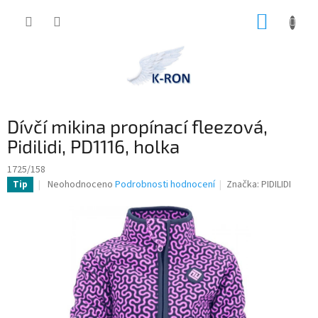
Přejít
NÁKUP
na
obsah
KOŠÍK
Dívčí mikina propínací fleezová,
Pidilidi, PD1116, holka
1725/158
Průměrné
Neohodnoceno
Podrobnosti hodnocení
Značka:
PIDILIDI
Tip
hodnocení
produktu
je
0,0
z
5
hvězdiček.