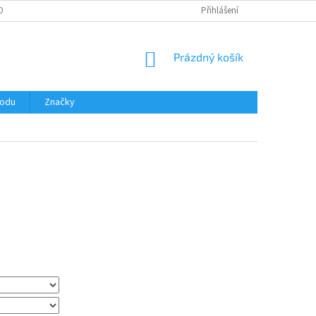
OBNÍCH ÚDAJŮ
Přihlášení
NÁKUPNÍ
Prázdný košík
KOŠÍK
hodu
Značky