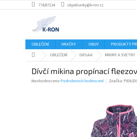
Přejít
774267134
objednavky@k-ron.cz
na
obsah
OBLEČENÍ
HRAČKY
OBUV
PRODUKTY PR
Domů
OBLEČENÍ
Dětské
MIKINY A SVETRY
Dívčí mikina propínací fleezová
Průměrné
Neohodnoceno
Podrobnosti hodnocení
Značka:
PIDILIDI
hodnocení
produktu
je
0,0
z
5
hvězdiček.