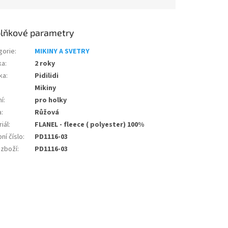
lňkové parametry
gorie
:
MIKINY A SVETRY
ka
:
2 roky
ka
:
Pidilidi
Mikiny
ní
:
pro holky
a
:
Růžová
iál
:
FLANEL - fleece ( polyester) 100%
ní číslo
:
PD1116-03
 zboží
:
PD1116-03