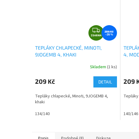
Z
286 Kč
–26 %
ZDARMA
D
A
TEPLÁKY CHLAPECKÉ, MINOTI,
TEPLÁK
R
9JOGEMB 4, KHAKI
4, MO
M
A
Skladem
(1 ks)
Průměr
hodnoce
produkt
209 Kč
209 
DETAIL
je
0,0
Tepláky chlapecké, Minoti, 9JOGEMB 4,
Tepláky 
z
khaki
5
hvězdič
134/140
140/146
Popis
Podobné (8)
Diskuze