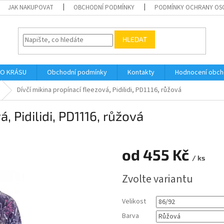
JAK NAKUPOVAT
OBCHODNÍ PODMÍNKY
PODMÍNKY OCHRANY OS
HLEDAT
O KRÁSU
Obchodní podmínky
Kontakty
Hodnocení obc
Dívčí mikina propínací fleezová, Pidilidi, PD1116, růžová
, Pidilidi, PD1116, růžová
od
455 Kč
/ ks
Měrná
Zvolte variantu
cena:
Velikost
Barva