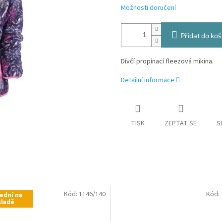
Možnosti doručení
Přidat do koš
Dívčí propínací fleezová mikina.
Detailní informace
TISK
ZEPTAT SE
S
Kód:
1146/140
Kód:
ední na
kladě