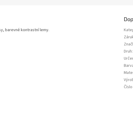
Dop
psy, barevné kontrastní lemy.
Kate
Záru
Znač
Druh
:
Urče
Barv
Mater
Výrob
Číslo