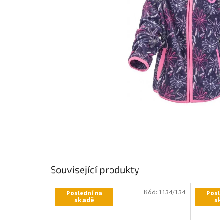
Související produkty
Kód:
1134/134
Poslední na
Posl
skladě
s