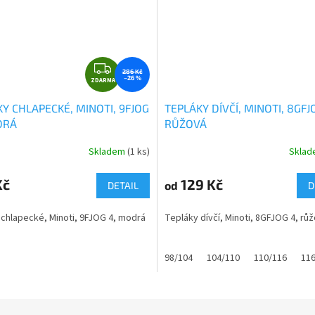
Z
286 Kč
–26 %
ZDARMA
D
A
Y CHLAPECKÉ, MINOTI, 9FJOG
TEPLÁKY DÍVČÍ, MINOTI, 8GFJ
R
DRÁ
RŮŽOVÁ
M
A
Skladem
(1 ks)
Skla
né
ní
u
Kč
129 Kč
od
DETAIL
D
chlapecké, Minoti, 9FJOG 4, modrá
Tepláky dívčí, Minoti, 8GFJOG 4, růž
ek.
98/104
104/110
110/116
11