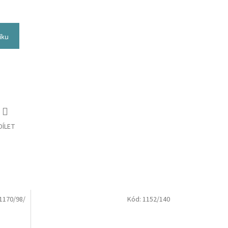
íku
DÍLET
1170/98/
Kód:
1152/140