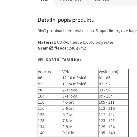
Detailní popis produktu
Dívčí propínací fleezová mikina. Stojací límec, dvě ka
Materiál:
CORAL fleece (100% polyester)
Gramáž fleece:
240 g/m2
VELIKOSTNÍ TABULKA :
Velikost
Věk
Výška (cm)
86
12-18 měsíců
81 - 86
92
18-24 měsíců
87 - 92
98
2-3 roky
93 - 98
104
3-4 roky
99 - 104
110
4-5 let
105 - 111
116
5-6 let
112 - 116
122
6-7 let
117 - 122
128
7-8 let
123 - 128
134
8-9 let
129 - 134
140
9-10 let
135 - 140