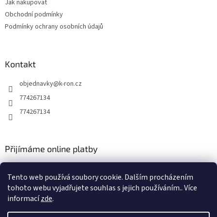
Jak nakupovat
í
Obchodní podmínky
Podmínky ochrany osobních údajů
Kontakt
objednavky
@
k-ron.cz
774267134
774267134
Přijímáme online platby
Tento web používá soubory cookie. Dalším procházením
tohoto webu vyjadřujete souhlas s jejich používáním.. Více
informací
zde
.
Vytvořil Shoptet