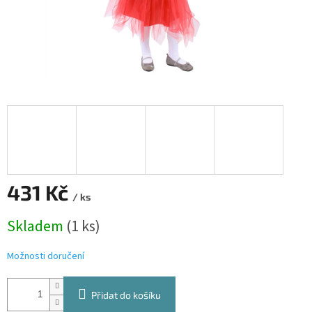
431 Kč
/ ks
Měrná
Skladem
(1 ks)
cena:
Možnosti doručení
Přidat do košíku