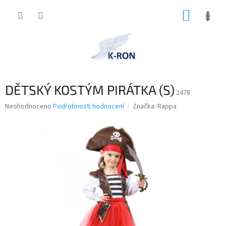
Přejít
NÁKUP
na
obsah
KOŠÍK
DĚTSKÝ KOSTÝM PIRÁTKA (S)
2478
Průměrné
Neohodnoceno
Podrobnosti hodnocení
Značka:
Rappa
hodnocení
produktu
je
0,0
z
5
hvězdiček.