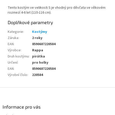
Tento kostým ve velikosti S je vhodný pro děvčata ve věkovém
rozmezí 4-6 let (110-116 cm).
Doplňkové parametry
Kategorie
:
Kostýmy
Záruka
:
2 roky
EAN
:
8590687220584
Výrobce
:
Rappa
Druh kostýmu
:
pirátka
Určení
:
pro holky
EAN
:
8590687220584
Výrobní číslo
:
220584
Z
á
p
a
Informace pro vás
t