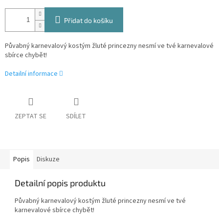
Přidat do košíku
Půvabný karnevalový kostým žluté princezny nesmí ve tvé karnevalové
sbírce chybět!
Detailní informace
ZEPTAT SE
SDÍLET
Popis
Diskuze
Detailní popis produktu
Půvabný karnevalový kostým žluté princezny nesmí ve tvé
karnevalové sbírce chybět!