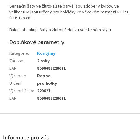
Senzační šaty ve žluto-zlaté barvě jsou zdobeny kvítky, ve
velikosti M jsou určeny pro holčičky ve věkovém rozmezí 6-8 let
(116-128 cm).
Balení obsahuje šaty a žlutou čelenku ve stejném stylu.
Doplňkové parametry
Kategorie
:
Kostýmy
Záruka
:
2 roky
EAN
:
8590687220621
Výrobce
:
Rappa
Určení
:
pro holky
Výrobní číslo
:
220621
EAN
:
8590687220621
Z
á
p
a
Informace pro vás