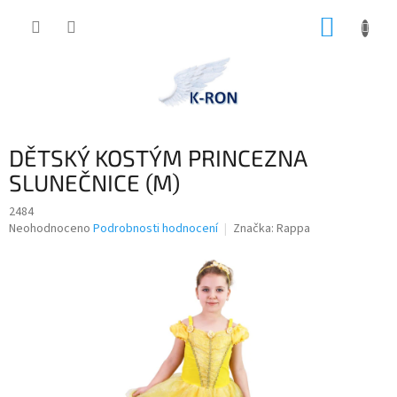
Přejít
NÁKUP
na
obsah
KOŠÍK
DĚTSKÝ KOSTÝM PRINCEZNA
SLUNEČNICE (M)
2484
Průměrné
Neohodnoceno
Podrobnosti hodnocení
Značka:
Rappa
hodnocení
produktu
je
0,0
z
5
hvězdiček.