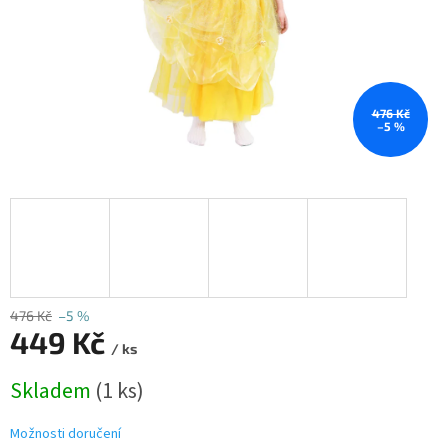
476 Kč
–5 %
476 Kč
–5 %
449 Kč
/ ks
Měrná
Skladem
(1 ks)
cena:
Možnosti doručení