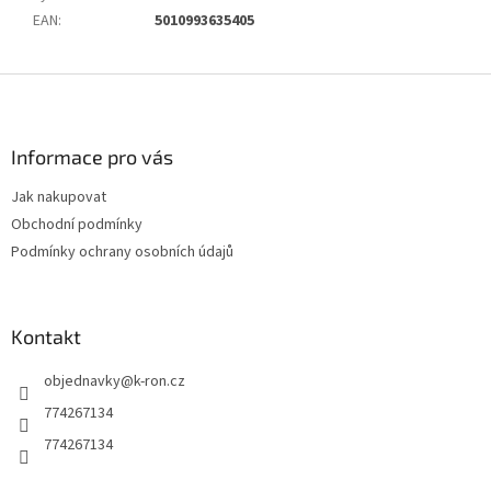
EAN
:
5010993635405
Z
á
p
a
Informace pro vás
t
Jak nakupovat
í
Obchodní podmínky
Podmínky ochrany osobních údajů
Kontakt
objednavky
@
k-ron.cz
774267134
774267134