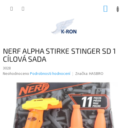
Přejít
NÁKUP
na
obsah
KOŠÍK
NERF ALPHA STIRKE STINGER SD 1
CÍLOVÁ SADA
3028
Průměrné
Neohodnoceno
Podrobnosti hodnocení
Značka:
HASBRO
hodnocení
produktu
je
0,0
z
5
hvězdiček.