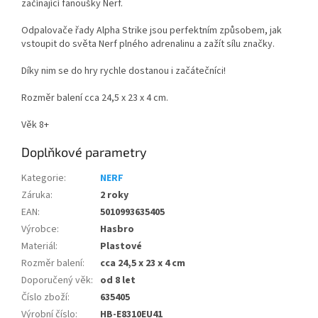
začínající fanoušky Nerf.
Odpalovače řady Alpha Strike jsou perfektním způsobem, jak
vstoupit do světa Nerf plného adrenalinu a zažít sílu značky.
Díky nim se do hry rychle dostanou i začátečníci!
Rozměr balení cca 24,5 x 23 x 4 cm.
Věk 8+
Doplňkové parametry
Kategorie
:
NERF
Záruka
:
2 roky
EAN
:
5010993635405
Výrobce
:
Hasbro
Materiál
:
Plastové
Rozměr balení
:
cca 24,5 x 23 x 4 cm
Doporučený věk
:
od 8 let
Číslo zboží
:
635405
Výrobní číslo
:
HB-E8310EU41