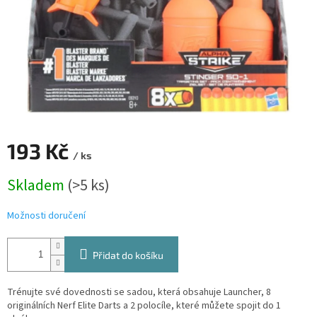
193 Kč
/ ks
Měrná
Skladem
(>5 ks)
cena:
Možnosti doručení
Přidat do košíku
Trénujte své dovednosti se sadou, která obsahuje Launcher, 8
originálních Nerf Elite Darts a 2 polocíle, které můžete spojit do 1