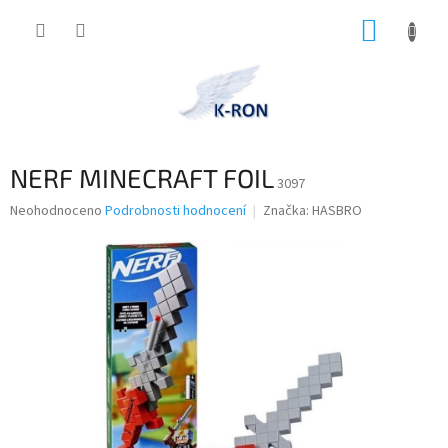
Přejít
NÁKUP
na
obsah
KOŠÍK
NERF MINECRAFT FOIL
3097
Průměrné
Neohodnoceno
Podrobnosti hodnocení
Značka:
HASBRO
hodnocení
produktu
je
0,0
z
5
hvězdiček.