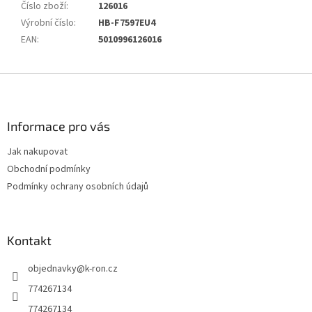
Číslo zboží
:
126016
Výrobní číslo
:
HB-F7597EU4
EAN
:
5010996126016
Z
á
p
a
Informace pro vás
t
Jak nakupovat
í
Obchodní podmínky
Podmínky ochrany osobních údajů
Kontakt
objednavky
@
k-ron.cz
774267134
774267134