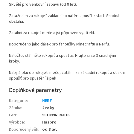
Skvělé pro venkovní zábavu (od 8 let).
Zatažením za rukojeť základního nátěru spusťte start: Snadná
obsluha.
Zatáhni za rukojeť meče a jsi připraven vystřelit.
Doporučeno jako dárek pro fanoušky Minecraftu a Nerfu.
Naložte, stáhněte rukojeť a spusťte: Hrajte si se 3 snadnými
kroky.
Nabij šipku do rukojeti meče, zatáhni za základní rukojeť a stiskni
spoušť pro spuštění šipek
Doplňkové parametry
Kategorie
:
NERF
Záruka
:
2 roky
EAN
:
5010996126016
Výrobce
:
Hasbro
Doporučený věk
:
od 8 let