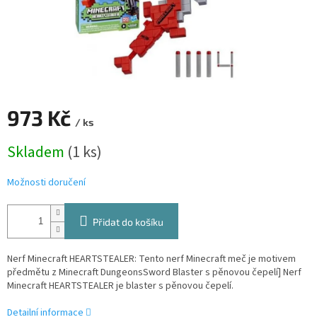
973 Kč
/ ks
Měrná
Skladem
(1 ks)
cena:
Možnosti doručení
Přidat do košíku
Nerf Minecraft HEARTSTEALER: Tento nerf Minecraft meč je motivem
předmětu z Minecraft DungeonsSword Blaster s pěnovou čepelí] Nerf
Minecraft HEARTSTEALER je blaster s pěnovou čepelí.
Detailní informace