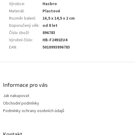
Výrobce
:
Hasbro
Materiál
:
Plastové
Rozměr balení
:
16,5 x 14,5 x 2 cm
Doporučený věk
:
od 8 let
Číslo zboží
:
896783
Výrobní číslo
:
HB-F2491EU4
EAN
:
5010993896783
Z
á
p
a
Informace pro vás
t
Jak nakupovat
í
Obchodní podmínky
Podmínky ochrany osobních údajů
Kontakt