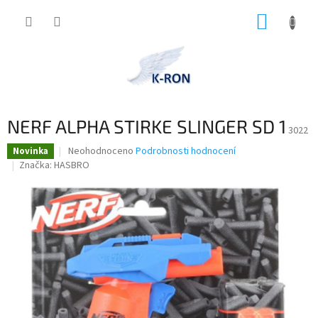
Přejít
NÁKUP
na
obsah
KOŠÍK
NERF ALPHA STIRKE SLINGER SD 1
3022
Průměrné
Neohodnoceno
Podrobnosti hodnocení
Novinka
hodnocení
Značka:
HASBRO
produktu
je
0,0
z
5
hvězdiček.