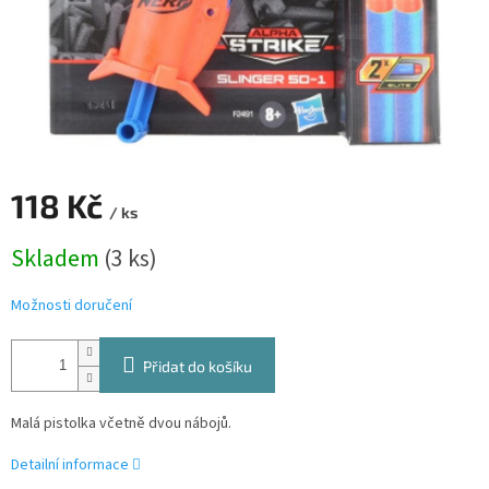
118 Kč
/ ks
Měrná
Skladem
(3 ks)
cena:
Možnosti doručení
Přidat do košíku
Malá pistolka včetně dvou nábojů.
Detailní informace