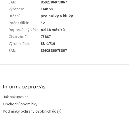
EAN
:
8592386073867
Výrobce
:
Lamps
Určení
:
pro holky a kluky
Počet dílků
:
32
Doporučený věk
:
od 18 měsíců
Číslo zboží
:
73867
Výrobní číslo
:
SU-1719
EAN
:
8592386073867
Z
á
p
a
Informace pro vás
t
Jak nakupovat
í
Obchodní podmínky
Podmínky ochrany osobních údajů