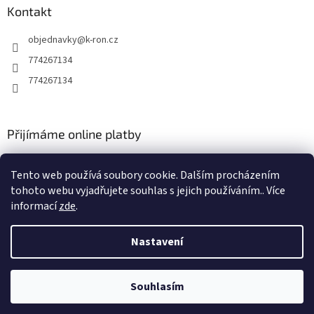
Kontakt
objednavky
@
k-ron.cz
774267134
774267134
Přijímáme online platby
Tento web používá soubory cookie. Dalším procházením
tohoto webu vyjadřujete souhlas s jejich používáním.. Více
informací
zde
.
Vytvořil Shoptet
Nastavení
Copyright 2026
www.k-ron.cz
. Všechna práva vyhrazena.
Upravit
Souhlasím
nastavení cookies