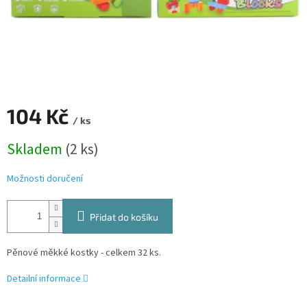
104 Kč
/ ks
Měrná
Skladem
(2 ks)
cena:
Možnosti doručení
Přidat do košíku
Pěnové měkké kostky - celkem 32 ks.
Detailní informace