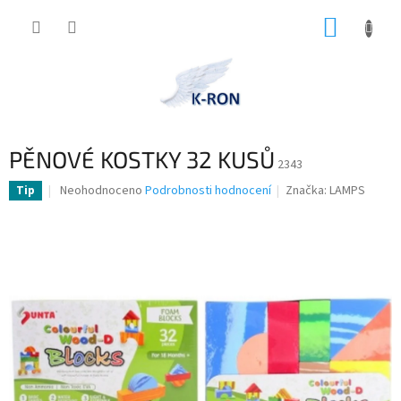
Přejít
NÁKUP
na
obsah
KOŠÍK
PĚNOVÉ KOSTKY 32 KUSŮ
2343
Průměrné
Neohodnoceno
Podrobnosti hodnocení
Značka:
LAMPS
Tip
hodnocení
produktu
je
0,0
z
5
hvězdiček.