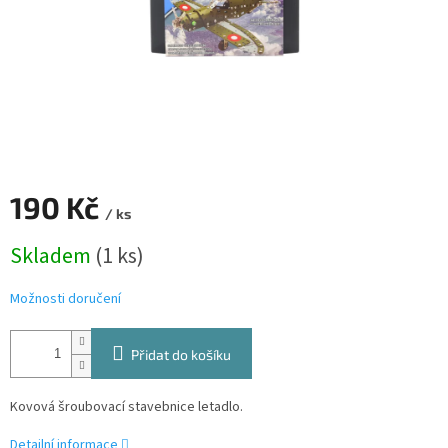
190 Kč
/ ks
Měrná
Skladem
(1 ks)
cena:
Možnosti doručení
Přidat do košíku
Kovová šroubovací stavebnice letadlo.
Detailní informace