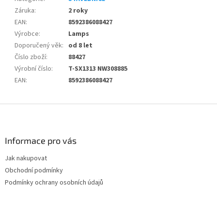
Záruka
:
2 roky
EAN
:
8592386088427
Výrobce
:
Lamps
Doporučený věk
:
od 8 let
Číslo zboží
:
88427
Výrobní číslo
:
T-SX1313 NW308885
EAN
:
8592386088427
Z
á
p
a
Informace pro vás
t
Jak nakupovat
í
Obchodní podmínky
Podmínky ochrany osobních údajů