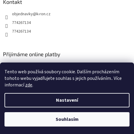
Kontakt
objednavky
@
k-ron.cz
774267134
774267134
Přijímáme online platby
Tento web používá soubory cookie. Dalším procházením
tohoto webu vyjadřujete souhlas s jejich používáním.. Více
informací
zde
.
Vytvořil Shoptet
Nastavení
Copyright 2026
www.k-ron.cz
. Všechna práva vyhrazena.
Upravit
Souhlasím
nastavení cookies