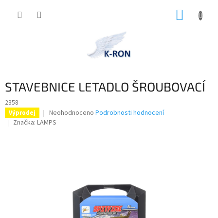
Přejít
NÁKUP
na
obsah
KOŠÍK
STAVEBNICE LETADLO ŠROUBOVACÍ
2358
Průměrné
Neohodnoceno
Podrobnosti hodnocení
Výprodej
hodnocení
Značka:
LAMPS
produktu
je
0,0
z
5
hvězdiček.