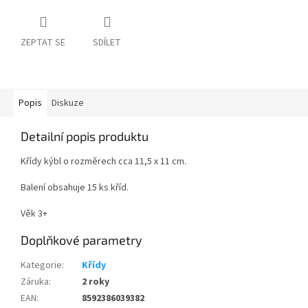
ZEPTAT SE
SDÍLET
Popis
Diskuze
Detailní popis produktu
Křídy kýbl o rozměrech cca 11,5 x 11 cm.
Balení obsahuje 15 ks kříd.
Věk 3+
Doplňkové parametry
Kategorie
:
Křídy
Záruka
:
2 roky
EAN
:
8592386039382