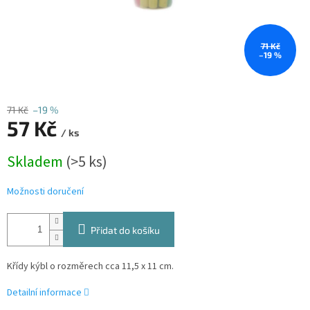
71 Kč
–19 %
71 Kč
–19 %
57 Kč
/ ks
Měrná
Skladem
(>5 ks)
cena:
Možnosti doručení
Přidat do košíku
Křídy kýbl o rozměrech cca 11,5 x 11 cm.
Detailní informace