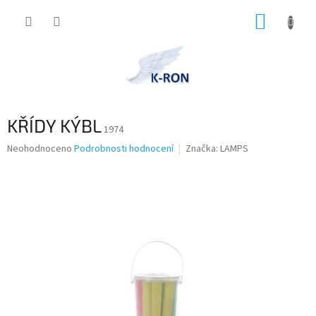
Přejít
NÁKUP
na
obsah
KOŠÍK
KŘÍDY KÝBL
1974
Průměrné
Neohodnoceno
Podrobnosti hodnocení
Značka:
LAMPS
hodnocení
produktu
je
0,0
z
5
hvězdiček.