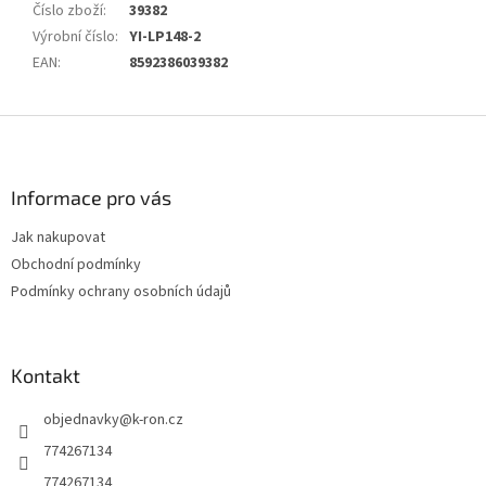
Číslo zboží
:
39382
Výrobní číslo
:
YI-LP148-2
EAN
:
8592386039382
Z
á
p
a
Informace pro vás
t
Jak nakupovat
í
Obchodní podmínky
Podmínky ochrany osobních údajů
Kontakt
objednavky
@
k-ron.cz
774267134
774267134