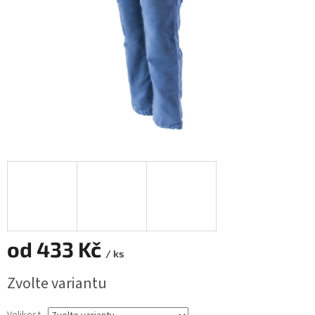
od
433 Kč
/ ks
Měrná
Zvolte variantu
cena: