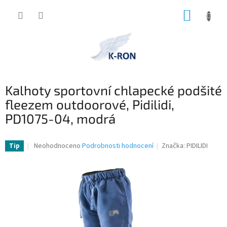
Přejít
NÁKUP
na
obsah
KOŠÍK
Kalhoty sportovní chlapecké podšité
fleezem outdoorové, Pidilidi,
PD1075-04, modrá
Průměrné
Neohodnoceno
Podrobnosti hodnocení
Značka:
PIDILIDI
Tip
hodnocení
produktu
je
0,0
z
5
hvězdiček.