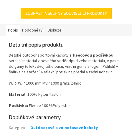
ZOBRAZIT VŠECHNY SOUVISEJÍCÍ PRODUKTY
Popis
Podobné (8)
Diskuze
Detailní popis produktu
Dětské outdoor sportovní kalhoty
s fleecovou podšívkou
,
svrchní materiál z pevného voděodpudivého materiálu, v pase
do gumy (efekt dvojitého pasu, vnitřní guma s logem Pidilidi) +
šnůrka na stažení. Reflexní potisk na přední a zadní nohavici.
W/R+W/P 1000 mm MVP 1000 g/m2/24hod.
Materiál:
100% Nylon Taslon
Podšívka:
Fleece 100 %Polyester
Doplňkové parametry
Kategorie
:
Outdoorové a volnočasové kahoty