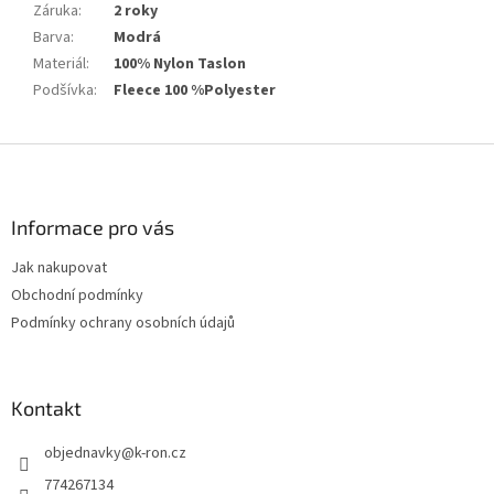
Záruka
:
2 roky
Barva
:
Modrá
Materiál
:
100% Nylon Taslon
Podšívka
:
Fleece 100 %Polyester
Z
á
p
a
Informace pro vás
t
Jak nakupovat
í
Obchodní podmínky
Podmínky ochrany osobních údajů
Kontakt
objednavky
@
k-ron.cz
774267134