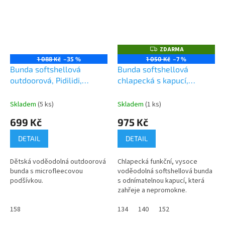
ZDARMA
Z
D
1 088 Kč
–35 %
1 050 Kč
–7 %
A
Bunda softshellová
Bunda softshellová
R
M
outdoorová, Pidilidi,
chlapecká s kapucí,
A
PD1113-04, modrá
Pidilidi, PD1102-02, kluk
Skladem
(5 ks)
Skladem
(1 ks)
699 Kč
975 Kč
DETAIL
DETAIL
Dětská voděodolná outdoorová
Chlapecká funkční, vysoce
bunda s microfleecovou
voděodolná softshellová bunda
podšívkou.
s odnímatelnou kapucí, která
zahřeje a nepromokne.
158
134
140
152