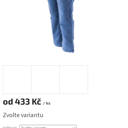
od
433 Kč
/ ks
Měrná
Zvolte variantu
cena: