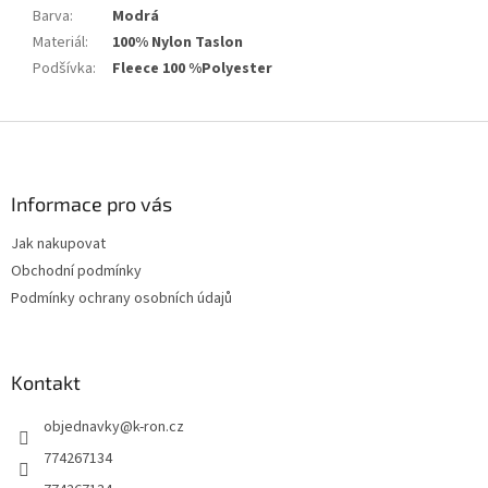
Barva
:
Modrá
Materiál
:
100% Nylon Taslon
Podšívka
:
Fleece 100 %Polyester
Z
á
p
a
Informace pro vás
t
Jak nakupovat
í
Obchodní podmínky
Podmínky ochrany osobních údajů
Kontakt
objednavky
@
k-ron.cz
774267134