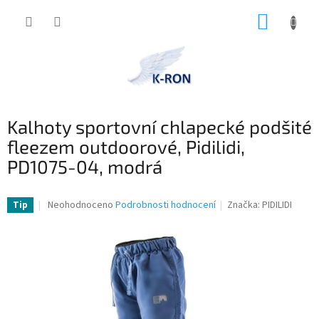
Přejít
NÁKUP
na
obsah
KOŠÍK
Kalhoty sportovní chlapecké podšité
fleezem outdoorové, Pidilidi,
PD1075-04, modrá
Průměrné
Neohodnoceno
Podrobnosti hodnocení
Značka:
PIDILIDI
Tip
hodnocení
produktu
je
0,0
z
5
hvězdiček.