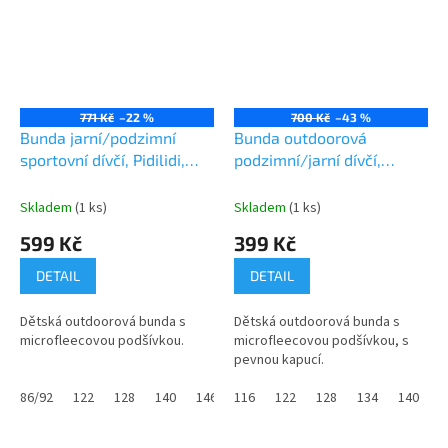
771 Kč
–22 %
700 Kč
–43 %
Bunda jarní/podzimní
Bunda outdoorová
sportovní dívčí, Pidilidi,
podzimní/jarní dívčí,
PD1100-01, Holka
Pidilidi, PD1078-01, holka
Skladem
(1 ks)
Skladem
(1 ks)
599 Kč
399 Kč
DETAIL
DETAIL
Dětská outdoorová bunda s
Dětská outdoorová bunda s
microfleecovou podšívkou.
microfleecovou podšívkou, s
pevnou kapucí.
86/92
122
128
140
146
116
152
122
128
134
140
1