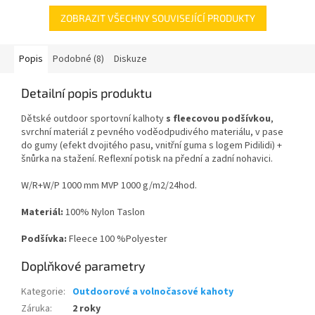
ZOBRAZIT VŠECHNY SOUVISEJÍCÍ PRODUKTY
Popis
Podobné (8)
Diskuze
Detailní popis produktu
Dětské outdoor sportovní kalhoty
s fleecovou podšívkou
,
svrchní materiál z pevného voděodpudivého materiálu, v pase
do gumy (efekt dvojitého pasu, vnitřní guma s logem Pidilidi) +
šnůrka na stažení. Reflexní potisk na přední a zadní nohavici.
W/R+W/P 1000 mm MVP 1000 g/m2/24hod.
Materiál:
100% Nylon Taslon
Podšívka:
Fleece 100 %Polyester
Doplňkové parametry
Kategorie
:
Outdoorové a volnočasové kahoty
Záruka
:
2 roky