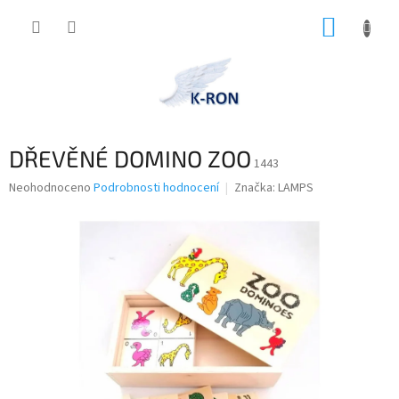
Přejít
NÁKUP
na
obsah
KOŠÍK
DŘEVĚNÉ DOMINO ZOO
1443
Průměrné
Neohodnoceno
Podrobnosti hodnocení
Značka:
LAMPS
hodnocení
produktu
je
0,0
z
5
hvězdiček.