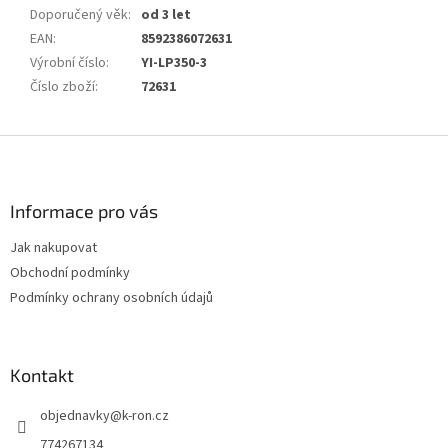
Doporučený věk
:
od 3 let
EAN
:
8592386072631
Výrobní číslo
:
YI-LP350-3
Číslo zboží
:
72631
Z
á
p
a
Informace pro vás
t
Jak nakupovat
í
Obchodní podmínky
Podmínky ochrany osobních údajů
Kontakt
objednavky
@
k-ron.cz
774267134