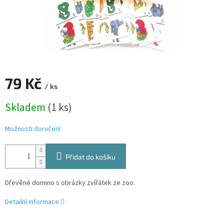
79 Kč
/ ks
Měrná
Skladem
(1 ks)
cena:
Možnosti doručení
Přidat do košíku
Dřevěné domino s obrázky zvířátek ze zoo.
Detailní informace