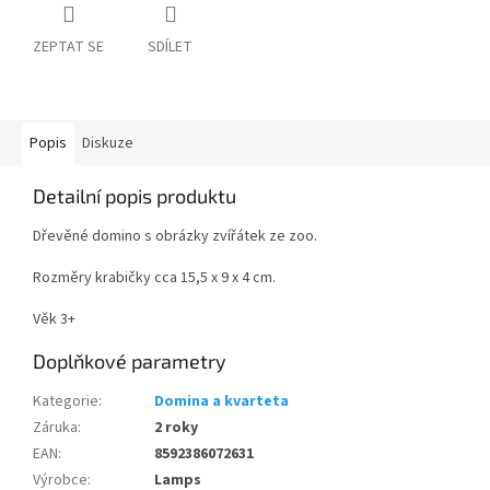
ZEPTAT SE
SDÍLET
Popis
Diskuze
Detailní popis produktu
Dřevěné domino s obrázky zvířátek ze zoo.
Rozměry krabičky cca 15,5 x 9 x 4 cm.
Věk 3+
Doplňkové parametry
Kategorie
:
Domina a kvarteta
Záruka
:
2 roky
EAN
:
8592386072631
Výrobce
:
Lamps