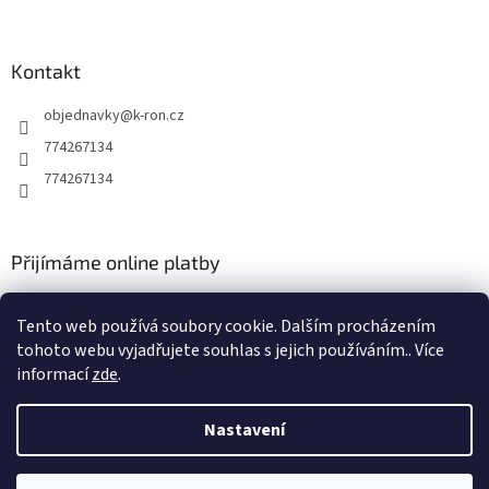
Kontakt
objednavky
@
k-ron.cz
774267134
774267134
Přijímáme online platby
Tento web používá soubory cookie. Dalším procházením
tohoto webu vyjadřujete souhlas s jejich používáním.. Více
informací
zde
.
Vytvořil Shoptet
Nastavení
Copyright 2026
www.k-ron.cz
. Všechna práva vyhrazena.
Upravit