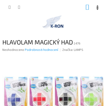
Přejít
NÁKUP
na
obsah
KOŠÍK
HLAVOLAM MAGICKÝ HAD
1476
Průměrné
Neohodnoceno
Podrobnosti hodnocení
Značka:
LAMPS
hodnocení
produktu
je
0,0
z
5
hvězdiček.