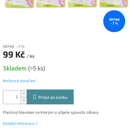
107 Kč
–7 %
107 Kč
–7 %
99 Kč
/ ks
Měrná
Skladem
(>5 ks)
cena:
Možnosti doručení
Přidat do košíku
Plastový hlavolam se kterým si užijete spoustu zábavy.
Detailní informace