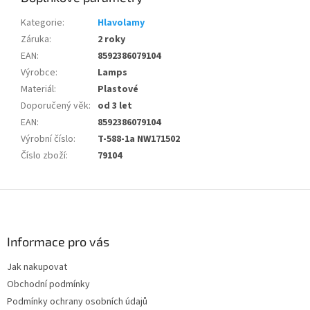
Kategorie
:
Hlavolamy
Záruka
:
2 roky
EAN
:
8592386079104
Výrobce
:
Lamps
Materiál
:
Plastové
Doporučený věk
:
od 3 let
EAN
:
8592386079104
Výrobní číslo
:
T-588-1a NW171502
Číslo zboží
:
79104
Z
á
p
a
Informace pro vás
t
Jak nakupovat
í
Obchodní podmínky
Podmínky ochrany osobních údajů