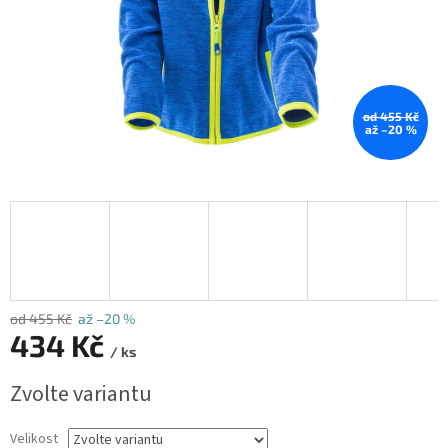
od 455 Kč
až –20 %
od 455 Kč
až –20 %
434 Kč
/ ks
Měrná
Zvolte variantu
cena:
Velikost