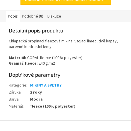
Popis
Podobné (8)
Diskuze
Detailní popis produktu
Chlapecká propínací fleezová mikina. Stojací límec, dvě kapsy,
barevné kontrastní lemy.
Materiál:
CORAL fleece (100% polyester)
Gramáž fleece:
240 g/m2
Doplňkové parametry
Kategorie
:
MIKINY A SVETRY
Záruka
:
2 roky
Barva
:
Modrá
Materiál
:
fleece (100% polyester)
Z
á