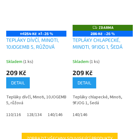
ZDARMA
Z
D
od
až
254 Kč
–26 %
286 Kč
–26 %
A
TEPLÁKY DÍVČÍ, MINOTI,
TEPLÁKY CHLAPECKÉ,
R
M
10JOGEMB 5, RŮŽOVÁ
MINOTI, 9FJOG 1, ŠEDÁ
A
Skladem
(1 ks)
Skladem
(1 ks)
209 Kč
209 Kč
DETAIL
DETAIL
Tepláky dívčí, Minoti, 10JOGEMB
Tepláky chlapecké, Minoti,
5, růžová
9FJOG 1, šedá
110/116
128/134
140/146
158/164
140/146
ZOBRAZIT VŠECHNY SOUVISEJÍCÍ PRODUKTY