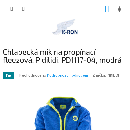
Přejít
NÁKUP
na
obsah
KOŠÍK
Chlapecká mikina propínací
fleezová, Pidilidi, PD1117-04, modrá
Průměrné
Neohodnoceno
Podrobnosti hodnocení
Značka:
PIDILIDI
Tip
hodnocení
produktu
je
0,0
z
5
hvězdiček.