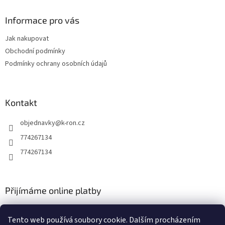
p
a
Informace pro vás
t
Jak nakupovat
í
Obchodní podmínky
Podmínky ochrany osobních údajů
Kontakt
objednavky
@
k-ron.cz
774267134
774267134
Přijímáme online platby
Tento web používá soubory cookie. Dalším procházením