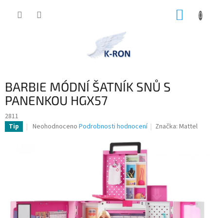
Přejít
NÁKUP
na
obsah
KOŠÍK
BARBIE MÓDNÍ ŠATNÍK SNŮ S
PANENKOU HGX57
2811
Průměrné
Neohodnoceno
Podrobnosti hodnocení
Značka:
Mattel
Tip
hodnocení
produktu
je
0,0
z
5
hvězdiček.