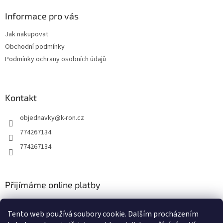
p
a
Informace pro vás
t
Jak nakupovat
í
Obchodní podmínky
Podmínky ochrany osobních údajů
Kontakt
objednavky
@
k-ron.cz
774267134
774267134
Přijímáme online platby
Tento web používá soubory cookie. Dalším procházením