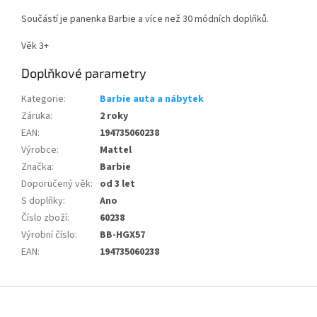
Součástí je panenka Barbie a více než 30 módních doplňků.
Věk 3+
Doplňkové parametry
Kategorie
:
Barbie auta a nábytek
Záruka
:
2 roky
EAN
:
194735060238
Výrobce
:
Mattel
Značka
:
Barbie
Doporučený věk
:
od 3 let
S doplňky
:
Ano
Číslo zboží
:
60238
Výrobní číslo
:
BB-HGX57
EAN
:
194735060238
Z
á