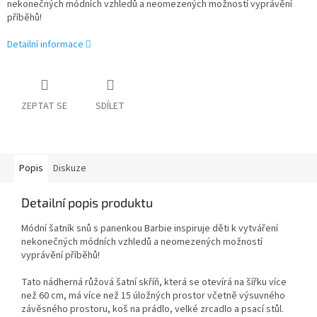
nekonečných módních vzhledů a neomezených možností vyprávění
příběhů!
Detailní informace
ZEPTAT SE
SDÍLET
Popis
Diskuze
Detailní popis produktu
Módní šatník snů s panenkou Barbie inspiruje děti k vytváření
nekonečných módních vzhledů a neomezených možností
vyprávění příběhů!
Tato nádherná růžová šatní skříň, která se otevírá na šířku více
než 60 cm, má více než 15 úložných prostor včetně výsuvného
závěsného prostoru, koš na prádlo, velké zrcadlo a psací stůl.