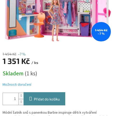
1 454 Kč
–7 %
1 454 Kč
–7 %
1 351 Kč
/ ks
Měrná
Skladem
(1 ks)
cena:
Možnosti doručení
Přidat do košíku
Módní šatník snů s panenkou Barbie inspiruje děti k vytváření