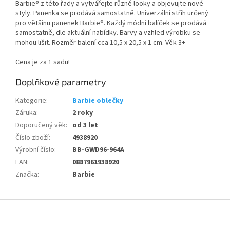
Barbie® z této řady a vytvářejte různé looky a objevujte nové
styly. Panenka se prodává samostatně. Univerzální střih určený
pro většinu panenek Barbie®. Každý módní balíček se prodává
samostatně, dle aktuální nabídky. Barvy a vzhled výrobku se
mohou lišit. Rozměr balení cca 10,5 x 20,5 x 1 cm. Věk 3+
Cena je za 1 sadu!
Doplňkové parametry
Kategorie
:
Barbie oblečky
Záruka
:
2 roky
Doporučený věk
:
od 3 let
Číslo zboží
:
4938920
Výrobní číslo
:
BB-GWD96-964A
EAN
:
0887961938920
Značka
:
Barbie
Z
á
p