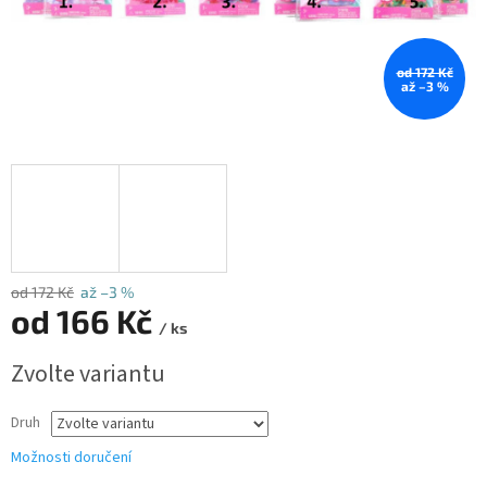
od 172 Kč
až –3 %
od 172 Kč
až –3 %
od
166 Kč
/ ks
Měrná
Zvolte variantu
cena:
Druh
Možnosti doručení