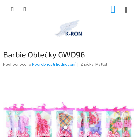
Přejít
NÁKUP
na
obsah
KOŠÍK
Barbie Oblečky GWD96
Průměrné
Neohodnoceno
Podrobnosti hodnocení
Značka:
Mattel
hodnocení
produktu
je
0,0
z
5
hvězdiček.