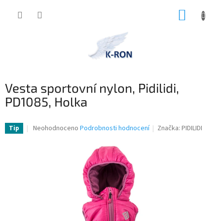
Přejít
NÁKUP
na
obsah
KOŠÍK
Vesta sportovní nylon, Pidilidi,
PD1085, Holka
Průměrné
Neohodnoceno
Podrobnosti hodnocení
Značka:
PIDILIDI
Tip
hodnocení
produktu
je
0,0
z
5
hvězdiček.