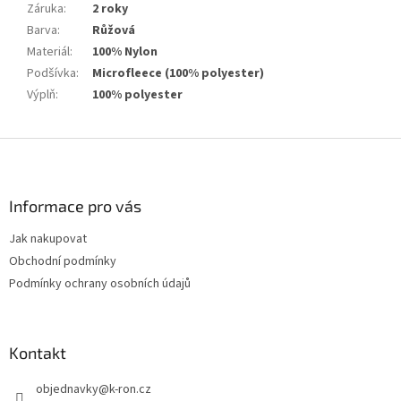
Záruka
:
2 roky
Barva
:
Růžová
Materiál
:
100% Nylon
Podšívka
:
Microfleece (100% polyester)
Výplň
:
100% polyester
Z
á
p
a
Informace pro vás
t
Jak nakupovat
í
Obchodní podmínky
Podmínky ochrany osobních údajů
Kontakt
objednavky
@
k-ron.cz