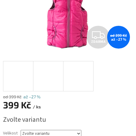
Z
od 399 Kč
až –27 %
ZDARMA
D
A
R
M
A
od 399 Kč
až –27 %
399 Kč
/ ks
Měrná
Zvolte variantu
cena:
Velikost