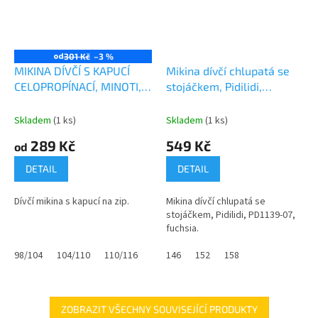
od
301 Kč
–3 %
MIKINA DÍVČÍ S KAPUCÍ
Mikina dívčí chlupatá se
CELOPROPÍNACÍ, MINOTI,
stojáčkem, Pidilidi,
10ZIPEMB 4, MODRÁ
PD1139-07, fuchsia
Skladem
(1 ks)
Skladem
(1 ks)
289 Kč
549 Kč
od
DETAIL
DETAIL
Dívčí mikina s kapucí na zip.
Mikina dívčí chlupatá se
stojáčkem, Pidilidi, PD1139-07,
fuchsia.
98/104
104/110
110/116
116/122
146
152
122/128
158
128/134
134/
ZOBRAZIT VŠECHNY SOUVISEJÍCÍ PRODUKTY