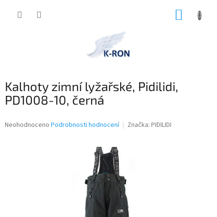
Přejít
NÁKUP
na
obsah
KOŠÍK
Kalhoty zimní lyžařské, Pidilidi,
PD1008-10, černá
Průměrné
Neohodnoceno
Podrobnosti hodnocení
Značka:
PIDILIDI
hodnocení
produktu
je
0,0
z
5
hvězdiček.