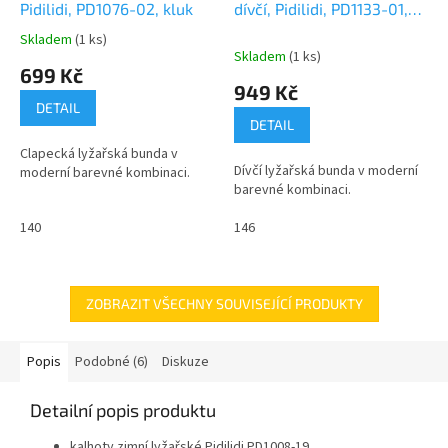
M
Pidilidi, PD1076-02, kluk
dívčí, Pidilidi, PD1133-01,
A
holka
Skladem
(1 ks)
Průměrné
Skladem
(1 ks)
hodnocení
699 Kč
produktu
949 Kč
je
DETAIL
0,0
DETAIL
z
Clapecká lyžařská bunda v
5
Dívčí lyžařská bunda v moderní
moderní barevné kombinaci.
hvězdiček.
barevné kombinaci.
140
146
ZOBRAZIT VŠECHNY SOUVISEJÍCÍ PRODUKTY
Popis
Podobné (6)
Diskuze
Detailní popis produktu
kalhoty zimní lyžařské Pidilidi PD1008-19