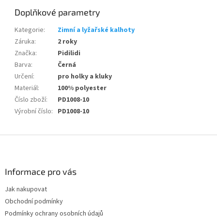
Doplňkové parametry
Kategorie
:
Zimní a lyžařské kalhoty
Záruka
:
2 roky
Značka
:
Pidilidi
Barva
:
Černá
Určení
:
pro holky a kluky
Materiál
:
100% polyester
Číslo zboží
:
PD1008-10
Výrobní číslo
:
PD1008-10
Z
á
p
a
Informace pro vás
t
Jak nakupovat
í
Obchodní podmínky
Podmínky ochrany osobních údajů