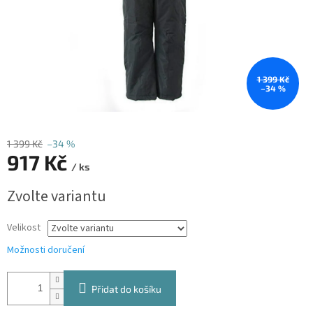
1 399 Kč
–34 %
1 399 Kč
–34 %
917 Kč
/ ks
Měrná
Zvolte variantu
cena:
Velikost
Možnosti doručení
Přidat do košíku