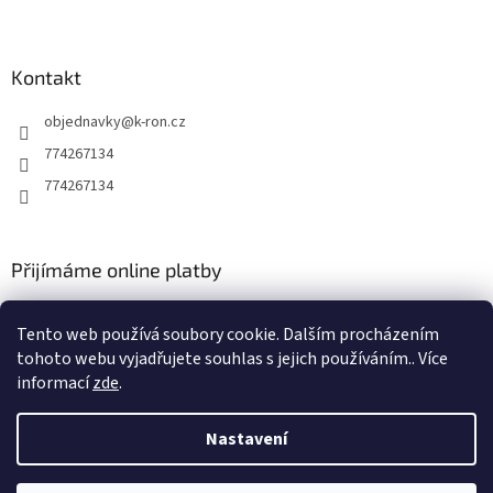
Kontakt
objednavky
@
k-ron.cz
774267134
774267134
Přijímáme online platby
Tento web používá soubory cookie. Dalším procházením
tohoto webu vyjadřujete souhlas s jejich používáním.. Více
informací
zde
.
Vytvořil Shoptet
Nastavení
Copyright 2026
www.k-ron.cz
. Všechna práva vyhrazena.
Upravit