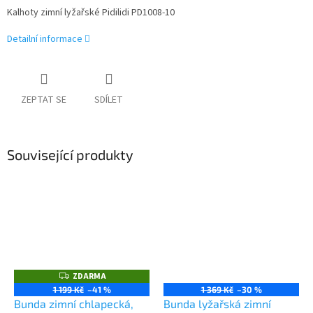
Kalhoty zimní lyžařské Pidilidi PD1008-10
Detailní informace
ZEPTAT SE
SDÍLET
Související produkty
ZDARMA
Z
D
1 199 Kč
–41 %
1 369 Kč
–30 %
A
Bunda zimní chlapecká,
Bunda lyžařská zimní
R