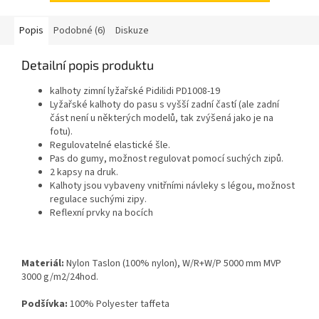
Popis
Podobné (6)
Diskuze
Detailní popis produktu
kalhoty zimní lyžařské Pidilidi PD1008-19
Lyžařské kalhoty do pasu s vyšší zadní častí
(ale zadní
část není u některých modelů, tak zvýšená jako je na
fotu).
Regulovatelné elastické šle.
Pas do gumy, možnost regulovat pomocí suchých zipů.
2 kapsy na druk.
Kalhoty jsou vybaveny vnitřními návleky s légou, možnost
regulace suchými zipy.
Reflexní prvky na bocích
Materiál:
Nylon Taslon (100% nylon), W/R+W/P 5000 mm MVP
3000 g/m2/24hod.
Podšívka:
100% Polyester taffeta