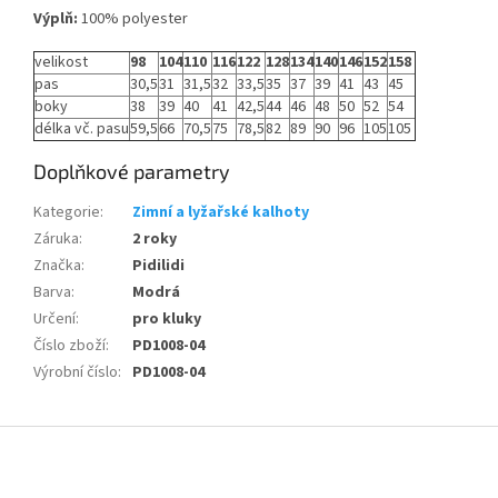
Výplň:
100% polyester
velikost
98
104
110
116
122
128
134
140
146
152
158
pas
30,5
31
31,5
32
33,5
35
37
39
41
43
45
boky
38
39
40
41
42,5
44
46
48
50
52
54
délka vč. pasu
59,5
66
70,5
75
78,5
82
89
90
96
105
105
Doplňkové parametry
Kategorie
:
Zimní a lyžařské kalhoty
Záruka
:
2 roky
Značka
:
Pidilidi
Barva
:
Modrá
Určení
:
pro kluky
Číslo zboží
:
PD1008-04
Výrobní číslo
:
PD1008-04
Z
á
p