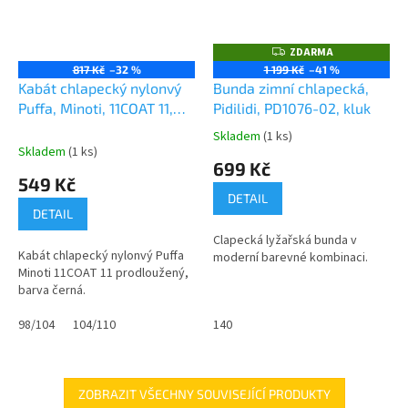
ZDARMA
Z
D
817 Kč
–32 %
1 199 Kč
–41 %
A
Kabát chlapecký nylonvý
Bunda zimní chlapecká,
R
M
Puffa, Minoti, 11COAT 11,
Pidilidi, PD1076-02, kluk
A
černá
Skladem
(1 ks)
Průměrné
Skladem
(1 ks)
hodnocení
699 Kč
produktu
549 Kč
je
DETAIL
0,0
DETAIL
z
Clapecká lyžařská bunda v
5
Kabát chlapecký nylonvý Puffa
moderní barevné kombinaci.
hvězdiček.
Minoti 11COAT 11 prodloužený,
barva černá.
98/104
104/110
140
ZOBRAZIT VŠECHNY SOUVISEJÍCÍ PRODUKTY