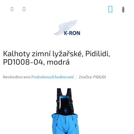
Přejít
NÁKUP
na
obsah
KOŠÍK
Kalhoty zimní lyžařské, Pidilidi,
PD1008-04, modrá
Průměrné
Neohodnoceno
Podrobnosti hodnocení
Značka:
PIDILIDI
hodnocení
produktu
je
0,0
z
5
hvězdiček.