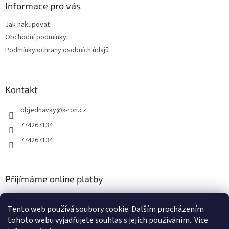
a
Informace pro vás
t
Jak nakupovat
í
Obchodní podmínky
Podmínky ochrany osobních údajů
Kontakt
objednavky
@
k-ron.cz
774267134
774267134
Přijímáme online platby
Tento web používá soubory cookie. Dalším procházením
tohoto webu vyjadřujete souhlas s jejich používáním.. Více