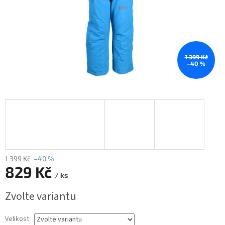
1 399 Kč
–40 %
1 399 Kč
–40 %
829 Kč
/ ks
Měrná
Zvolte variantu
cena:
Velikost