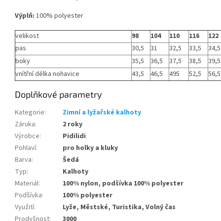
Výplň:
100% polyester
velikost
98
104
110
116
122
pas
30,5
31
32,5
33,5
34,5
boky
35,5
36,5
37,5
38,5
39,5
vnítřní délka nohavice
43,5
46,5
495
52,5
56,5
Doplňkové parametry
Kategorie
:
Zimní a lyžařské kalhoty
Záruka
:
2 roky
Výrobce
:
Pidilidi
Pohlaví
:
pro holky a kluky
Barva
:
Šedá
Typ
:
Kalhoty
Materiál
:
100% nylon, podšívka 100% polyester
Podšívka
:
100% polyester
Využití
:
Lyže, Městské, Turistika, Volný čas
Prodyšnost
:
3000