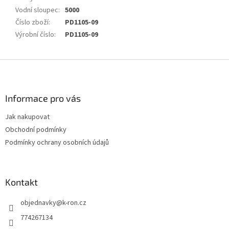
Vodní sloupec
:
5000
Číslo zboží
:
PD1105-09
Výrobní číslo
:
PD1105-09
Z
á
p
a
Informace pro vás
t
Jak nakupovat
í
Obchodní podmínky
Podmínky ochrany osobních údajů
Kontakt
objednavky
@
k-ron.cz
774267134