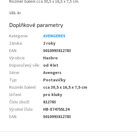
Rozměr balení cca 30,5 x 16,5 x 7,5 cm.
Věk 4+
Doplňkové parametry
Kategorie
:
AVENGERES
Záruka
:
2 roky
EAN
:
5010993812783
Výrobce
:
Hasbro
Doporučený věk
:
od 4 let
Série
:
Avengers
Typ
:
Postavičky
Rozměr balení
:
cca 30,5 x 16,5 x 7,5 cm
Určení
:
pro kluky
Číslo zboží
:
812783
Výrobní číslo
:
HB-E74755L24
EAN
:
5010993812783
Z