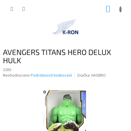
Přejít
NÁKUP
na
obsah
KOŠÍK
AVENGERS TITANS HERO DELUX
HULK
3280
Průměrné
Neohodnoceno
Podrobnosti hodnocení
Značka:
HASBRO
hodnocení
produktu
je
0,0
z
5
hvězdiček.