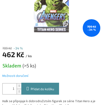
709 Kč
–34 %
709 Kč
–34 %
462 Kč
/ ks
Měrná
Skladem
(>5 ks)
cena:
Možnosti doručení
Přidat do košíku
Hulk se připojuje k dobrodružstvím figurek ze série Titan Hero a je