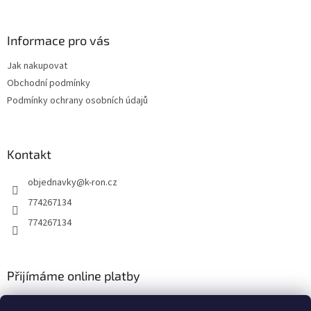
á
p
a
Informace pro vás
t
Jak nakupovat
í
Obchodní podmínky
Podmínky ochrany osobních údajů
Kontakt
objednavky
@
k-ron.cz
774267134
774267134
Přijímáme online platby