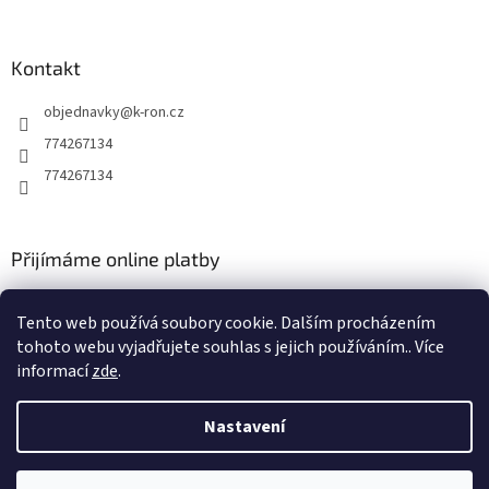
Kontakt
objednavky
@
k-ron.cz
774267134
774267134
Přijímáme online platby
Tento web používá soubory cookie. Dalším procházením
tohoto webu vyjadřujete souhlas s jejich používáním.. Více
informací
zde
.
Vytvořil Shoptet
Nastavení
Copyright 2026
www.k-ron.cz
. Všechna práva vyhrazena.
Upravit