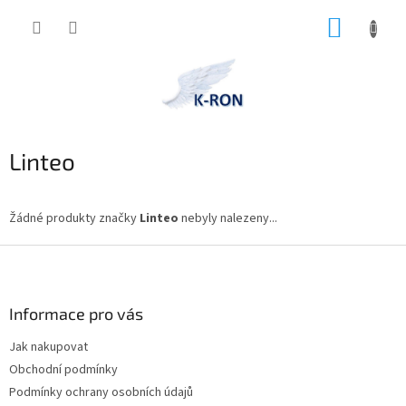
Přejít
NÁKUP
na
obsah
KOŠÍK
Linteo
Žádné produkty značky
Linteo
nebyly nalezeny...
Z
á
p
a
Informace pro vás
t
Jak nakupovat
í
Obchodní podmínky
Podmínky ochrany osobních údajů