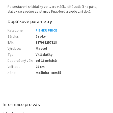
Po sestavení skládačky ve tvaru vláčku dítě zatlačí na páku,
vláček se zvedne ze stanice Knapford a sjede z ní dolů.
Doplňkové parametry
Kategorie
:
FISHER PRICE
Záruka
:
2 roky
EAN
:
887961257618
Výrobce
:
Mattel
Typ
:
Vkládačky
Doporučený věk
:
od 18 měsíců
Velikost
:
28 cm
Série
:
Mašinka Tomáš
Z
á
p
a
Informace pro vás
t