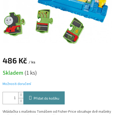
486 Kč
/ ks
Měrná
Skladem
(1 ks)
cena:
Možnosti doručení
Přidat do košíku
Vkládačka s mašinkou Tomášem od Fisher-Price obsahuje dvě mašinky