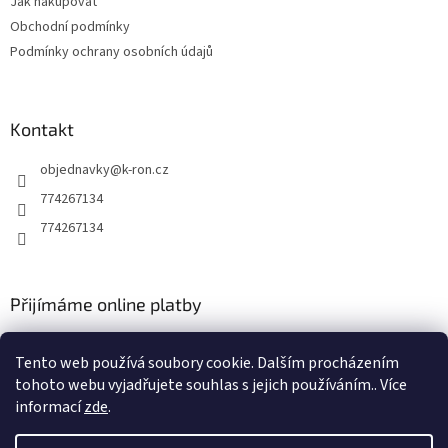
Jak nakupovat
í
Obchodní podmínky
Podmínky ochrany osobních údajů
Kontakt
objednavky
@
k-ron.cz
774267134
774267134
Přijímáme online platby
Tento web používá soubory cookie. Dalším procházením
tohoto webu vyjadřujete souhlas s jejich používáním.. Více
informací
zde
.
Vytvořil Shoptet