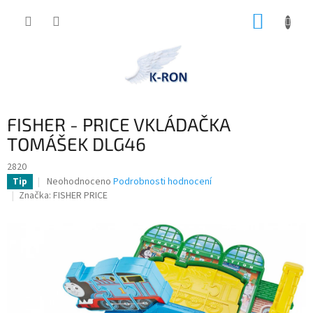
Přejít
NÁKUP
na
obsah
KOŠÍK
FISHER - PRICE VKLÁDAČKA
TOMÁŠEK DLG46
2820
Průměrné
Neohodnoceno
Podrobnosti hodnocení
Tip
hodnocení
Značka:
FISHER PRICE
produktu
je
0,0
z
5
hvězdiček.