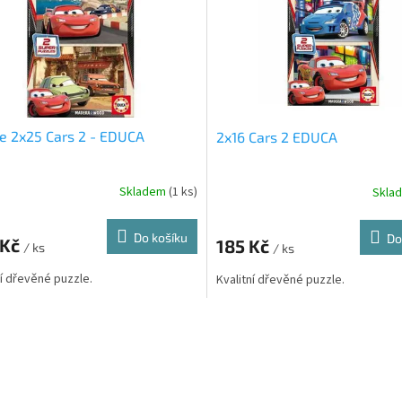
e 2x25 Cars 2 - EDUCA
2x16 Cars 2 EDUCA
Skladem
(1 ks)
Skla
Do košíku
Do
 Kč
185 Kč
/ ks
/ ks
ní dřevěné puzzle.
Kvalitní dřevěné puzzle.
O
v
l
á
d