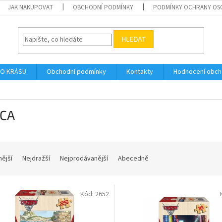
JAK NAKUPOVAT
OBCHODNÍ PODMÍNKY
PODMÍNKY OCHRANY OS
HLEDAT
O KRÁSU
Obchodní podmínky
Kontakty
Hodnocení obc
CA
nější
Nejdražší
Nejprodávanější
Abecedně
Kód:
2652