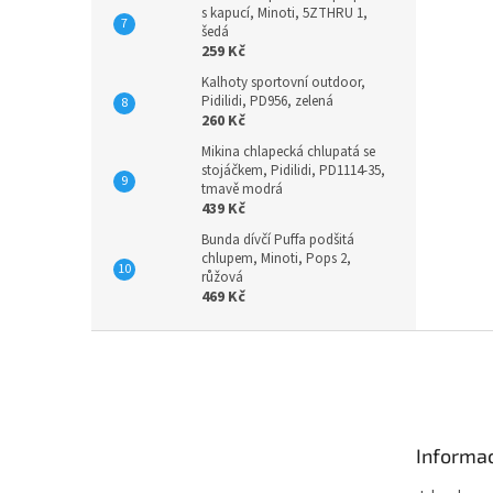
s kapucí, Minoti, 5ZTHRU 1,
šedá
259 Kč
Kalhoty sportovní outdoor,
Pidilidi, PD956, zelená
260 Kč
Mikina chlapecká chlupatá se
stojáčkem, Pidilidi, PD1114-35,
tmavě modrá
439 Kč
Bunda dívčí Puffa podšitá
chlupem, Minoti, Pops 2,
růžová
469 Kč
Z
á
p
a
t
Informac
í