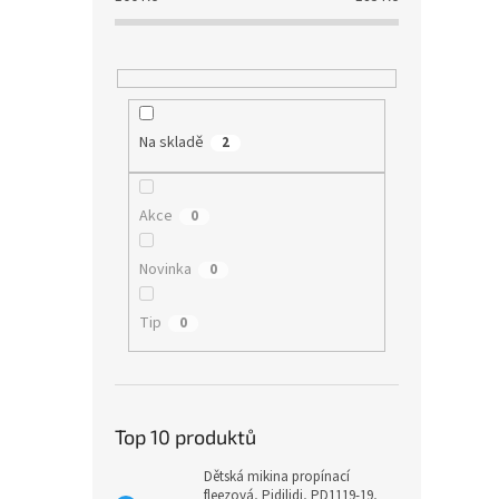
Na skladě
2
Akce
0
Novinka
0
Tip
0
Top 10 produktů
Dětská mikina propínací
fleezová, Pidilidi, PD1119-19,