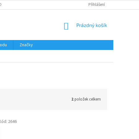
OBNÍCH ÚDAJŮ
Přihlášení
NÁKUPNÍ
Prázdný košík
KOŠÍK
hodu
Značky
2
položek celkem
Kód:
2646