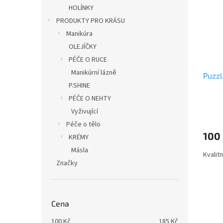
i
r
n
HOLÍNKY
s
o
e
PRODUKTY PRO KRÁSU
p
d
l
r
u
Manikúra
o
k
OLEJÍČKY
d
t
PÉČE O RUCE
u
ů
Manikúrní lázně
Puzzl
k
P.SHINE
t
ů
PÉČE O NEHTY
Vyživující
Péče o tělo
100
KRÉMY
Másla
Kvalit
Značky
Cena
100
Kč
185
Kč