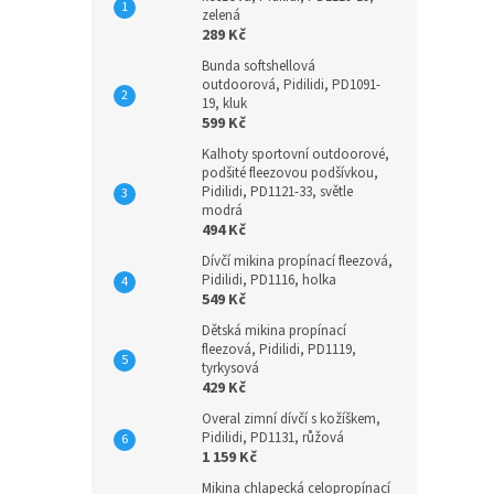
zelená
289 Kč
Bunda softshellová
outdoorová, Pidilidi, PD1091-
19, kluk
599 Kč
Kalhoty sportovní outdoorové,
podšité fleezovou podšívkou,
Pidilidi, PD1121-33, světle
modrá
494 Kč
Dívčí mikina propínací fleezová,
Pidilidi, PD1116, holka
549 Kč
Dětská mikina propínací
fleezová, Pidilidi, PD1119,
tyrkysová
429 Kč
Overal zimní dívčí s kožíškem,
Pidilidi, PD1131, růžová
1 159 Kč
Mikina chlapecká celopropínací