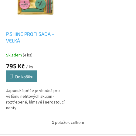
i
r
s
o
p
d
r
u
o
k
d
t
P.SHINE PROFI SADA -
u
ů
VELKÁ
k
t
Skladem
(4 ks)
ů
795 Kč
/ ks
Do košíku
Japonská péče je vhodná pro
většinu nehtových skupin -
roztřepené, lámavé i nerostoucí
nehty.
1
položek celkem
O
v