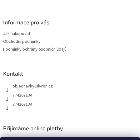
l
Z
á
á
d
p
a
a
Informace pro vás
c
t
í
Jak nakupovat
í
p
Obchodní podmínky
r
v
Podmínky ochrany osobních údajů
k
y
v
ý
Kontakt
p
i
objednavky
@
k-ron.cz
s
774267134
u
774267134
Přijímáme online platby