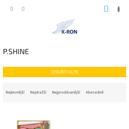
Přejít
NÁKUP
na
obsah
KOŠÍK
P.SHINE
OTEVŘÍT FILTR
Ř
a
Nejlevnější
Nejdražší
Nejprodávanější
Abecedně
z
e
V
n
ý
í
p
p