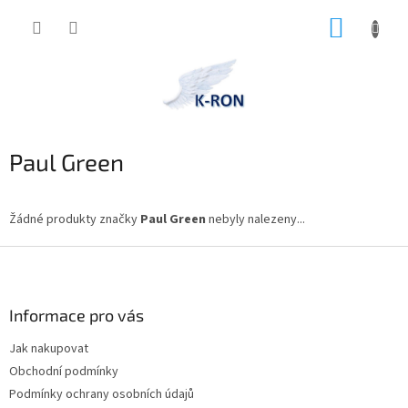
Přejít
NÁKUP
na
obsah
KOŠÍK
Paul Green
Žádné produkty značky
Paul Green
nebyly nalezeny...
Z
á
p
a
Informace pro vás
t
Jak nakupovat
í
Obchodní podmínky
Podmínky ochrany osobních údajů