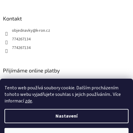
Kontakt
objednavky
@
k-ron.cz
774267134
774267134
Přijímáme online platby
Tento web používá soubory cookie. Dalším procházením
tohoto webu vyjadřujete souhlas s jejich používáním.. Více
informací
zde
.
Vytvořil Shoptet
Nastavení
Copyright 2026
www.k-ron.cz
. Všechna práva vyhrazena.
Upravit